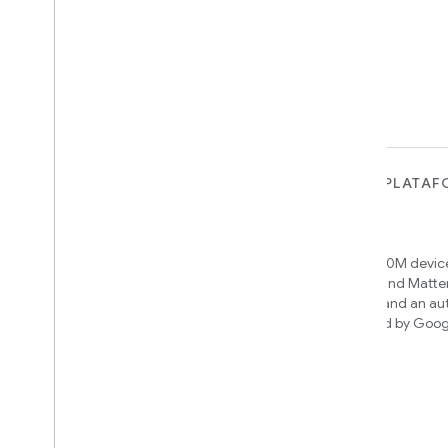
PARA DISPOSITIVOS
PARA APPS, PLATAF
SERVICIOS
Matter
Home APIs
New IP-based smart home
connectivity protocol that enables
Access over 600M device
broad interoperability with many
Google Home and Matte
ecosystems
infrastructure, and an a
engine powered by Goog
intelligence
Cloud-to-cloud
Conecta tu backend de nube con la
API de Smart Home