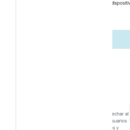
Lanzamiento al mercado
Recursos
empresariales y de
marketing
Herramientas y programas para aprovechar al
máximo tu integración y ayudar a los usuarios
a aprovechar al máximo tus dispositivos y