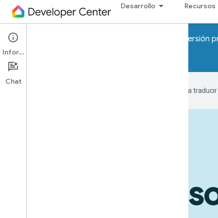
Desarrollo
Recursos
¡Atención! Pronto se lanzarán los programas de Versión p
Información
Unirse a la lista de espera
Chat
Google utiliza tecnología de IA para traduci
Dispositivos en acción
Casos de us