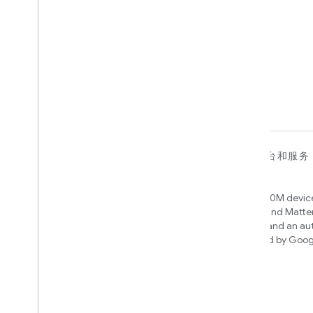
对于设备
对于应用、平台和服务
Matter
Home APIs
New IP-based smart home
Access over 600M device
connectivity protocol that enables
Google Home and Matte
broad interoperability with many
infrastructure, and an a
ecosystems
engine powered by Goog
intelligence
Cloud-to-cloud
使用 Smart Home API 关联您的云后端