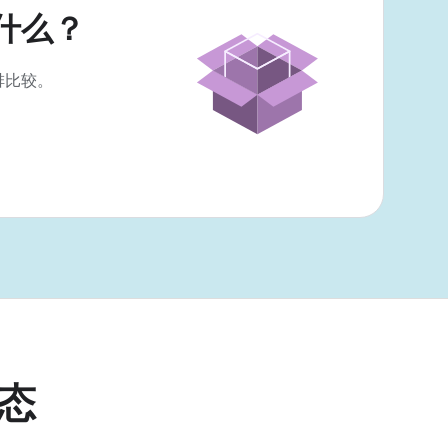
什么？
排比较。
态