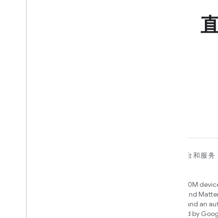
对于设备
对于应用、平台和服务
Matter
Home APIs
New IP-based smart home
Access over 600M device
connectivity protocol that enables
Google Home and Matte
broad interoperability with many
infrastructure, and an a
ecosystems
engine powered by Goog