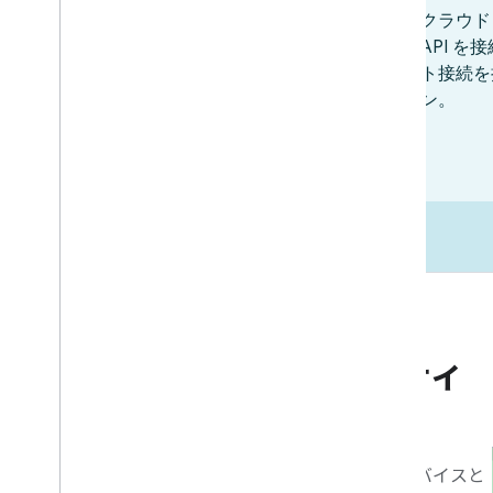
市場開拓
ビジネスとマーケティ
ングのリソース
統合を最大限に活用し、ユーザーがデバイスと