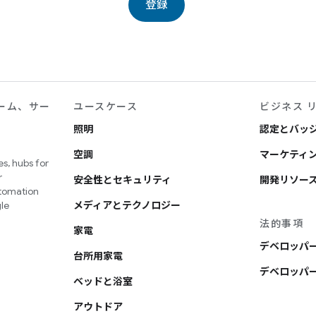
登録
ーム、サー
ユースケース
ビジネス 
照明
認定とバッ
空調
マーケティン
s, hubs for
r
安全性とセキュリティ
開発リソー
utomation
le
メディアとテクノロジー
法的事項
家電
デベロッパ
台所用家電
デベロッパー
ベッドと浴室
アウトドア