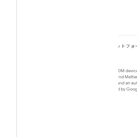
デバイス
アプリ、プラットフォ
ビス
Matter
Home APIs
New IP-based smart home
connectivity protocol that enables
Access over 600M device
broad interoperability with many
Google Home and Matte
ecosystems
infrastructure, and an a
engine powered by Goog
intelligence
Cloud-to-cloud
クラウド バックエンドと Smart Home
API を接続