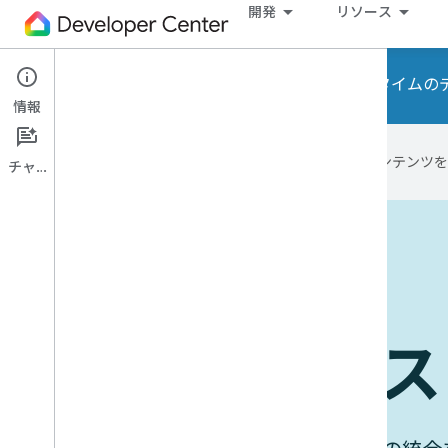
開発
リソース
ご案内: Home API と Home ラ
情報
Google は AI 技術を使用して、コン
チャット
デバイスの動作
ユースケース