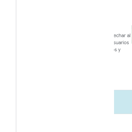
empresariales y de
marketing
Herramientas y programas para aprovechar al
máximo tu integración y ayudar a los usuarios
a aprovechar al máximo tus dispositivos y
apps.
Más información