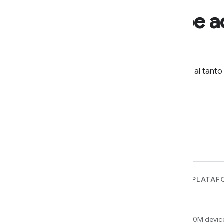
Recibe a
Mantente al tanto
PARA DISPOSITIVOS
PARA APPS, PLATAF
SERVICIOS
Matter
Home APIs
New IP-based smart home
connectivity protocol that enables
Access over 600M device