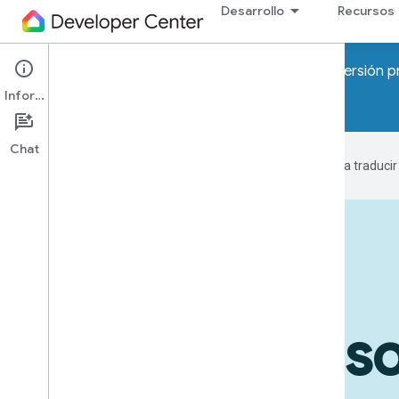
Desarrollo
Recursos
¡Atención! Pronto se lanzarán los programas de Versión p
Información
Unirse a la lista de espera
Chat
Google utiliza tecnología de IA para traduci
Dispositivos en acción
Casos de us