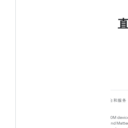
对于设备
对于应用、平台和服务
Matter
Home APIs
New IP-based smart home
Access over 600M device
connectivity protocol that enables
Google Home and Matte