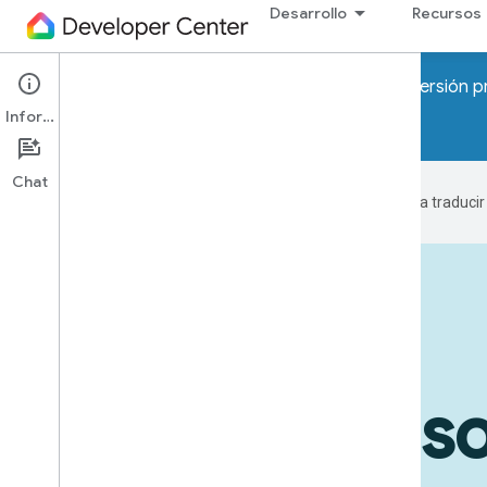
Desarrollo
Recursos
¡Atención! Pronto se lanzarán los programas de Versión p
Información
Unirse a la lista de espera
Chat
Google utiliza tecnología de IA para traduci
Dispositivos en acción
Casos de us