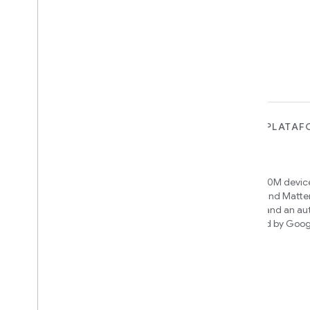
PARA DISPOSITIVOS
PARA APPS, PLATAF
SERVICIOS
Matter
Home APIs
New IP-based smart home
connectivity protocol that enables
Access over 600M device
broad interoperability with many
Google Home and Matte
ecosystems
infrastructure, and an a
engine powered by Goog
intelligence
Cloud-to-cloud
Conecta tu backend de nube con la
API de Smart Home