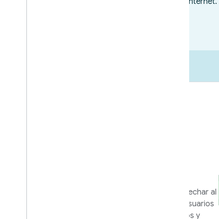
Lanzamiento al mercado
Recursos
empresariales y de
marketing
Herramientas y programas para aprovechar al
máximo tu integración y ayudar a los usuarios
a aprovechar al máximo tus dispositivos y