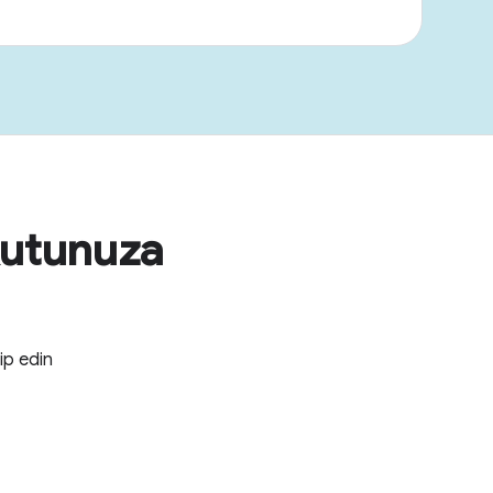
kutunuza
kip edin