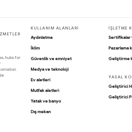
KULLANIM ALANLARI
İŞLETME 
IZMETLER
Aydınlatma
Sertifikalar
İklim
Pazarlama k
s, hubs for
Güvenlik ve emniyet
Geliştirme 
r
utomation
Medya ve teknoloji
le
YASAL KO
Ev aletleri
Geliştirici 
Mutfak aletleri
Geliştirici P
Yatak ve banyo
Dış mekan