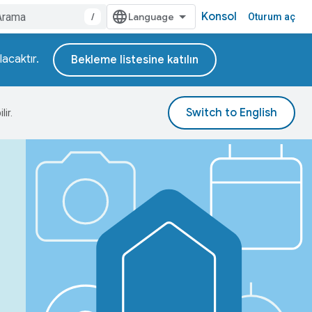
Konsol
/
Oturum aç
lacaktır.
Bekleme listesine katılın
lir.