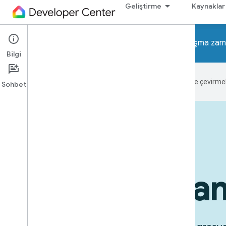
Geliştirme
Kaynaklar
Dikkat! Home API'leri ve Home çalışma zaman
Bilgi
Google, içerikleri tercih ettiğiniz dile çevirm
Sohbet
Cihazların kullanımı
Kullanım alan