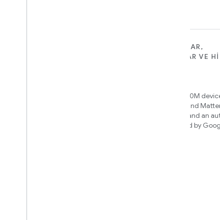
CIHAZLAR IÇIN
UYGULAMALAR,
PLATFORMLAR VE H
Matter
IÇIN
New IP-based smart home
Home APIs
connectivity protocol that enables
broad interoperability with many
Access over 600M device
ecosystems
Google Home and Matte
infrastructure, and an a
engine powered by Goog
Cloud-to-cloud
intelligence
Bulut arka ucunuzu Smart Home API
ile bağlayın
Derlenecek entegrasyonu