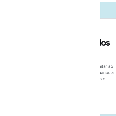
Entrada no mercado
Recursos de negócios
e marketing
Ferramentas e programas para aproveitar ao
máximo sua integração e ajudar os usuários a
aproveitar ao máximo seus dispositivos e
apps.
Saiba mais