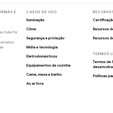
ORMAS E
CASOS DE USO
RECURSOS
Iluminação
Certificaçã
Clima
Recursos d
s, hubs for
r
Segurança e proteção
Recursos d
utomation
le
Mídia e tecnologia
TERMOS L
Eletrodomésticos
Termos de 
Equipamentos de cozinha
desenvolv
Cama, mesa e banho
Políticas p
Ao ar livre