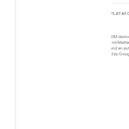
PARA DISPOSITIVOS
PARA APPS, PLATAF
SERVIÇOS
Matter
Home APIs
New IP-based smart home
connectivity protocol that enables
Access over 600M device
broad interoperability with many
Google Home and Matte
ecosystems
infrastructure, and an a
engine powered by Goog
intelligence
Cloud-to-cloud
Conecte seu back-end da nuvem
com a API Smart Home
Saiba qual integração você pode
criar
We’ll recommend an integration