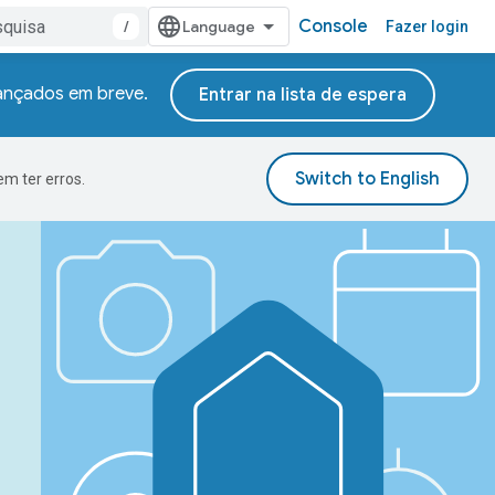
Console
/
Fazer login
lançados em breve.
Entrar na lista de espera
m ter erros.