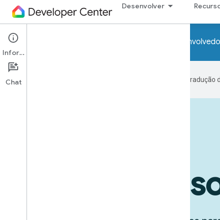
Desenvolver
Recurs
Atenção! Os programas da prévia para desenvolvedo
Informações
O Google usa tecnologia de IA na tradução 
Chat
Dispositivos em ação
Casos de us