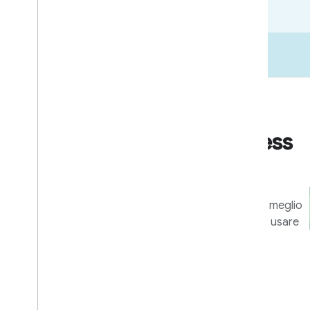
Go-to-market
Risorse per il business
e il marketing
Strumenti e programmi per sfruttare al meglio
la tua integrazione e aiutare gli utenti a usare
al meglio i tuoi dispositivi e le tue app.
Scopri di più