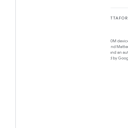
PER I DISPOSITIVI
PER APP, PIATTAFO
SERVIZI
Matter
Home APIs
New IP-based smart home
connectivity protocol that enables
Access over 600M device
broad interoperability with many
Google Home and Matte
ecosystems
infrastructure, and an a
engine powered by Goog
intelligence
Cloud-to-cloud
Collega il tuo backend cloud con l'API
Smart Home
Scopri quale integrazione creare
We’ll recommend an integration