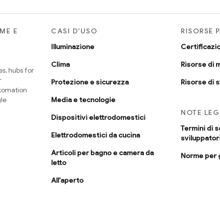
RME E
CASI D'USO
RISORSE 
Illuminazione
Certificazi
Clima
Risorse di 
s, hubs for
r
Protezione e sicurezza
Risorse di 
utomation
le
Media e tecnologie
NOTE LEG
Dispositivi elettrodomestici
Termini di s
Elettrodomestici da cucina
sviluppator
Articoli per bagno e camera da
Norme per g
letto
All'aperto