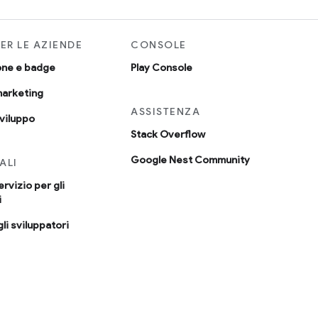
PER LE AZIENDE
CONSOLE
one e badge
Play Console
marketing
ASSISTENZA
sviluppo
Stack Overflow
Google Nest Community
ALI
ervizio per gli
i
li sviluppatori