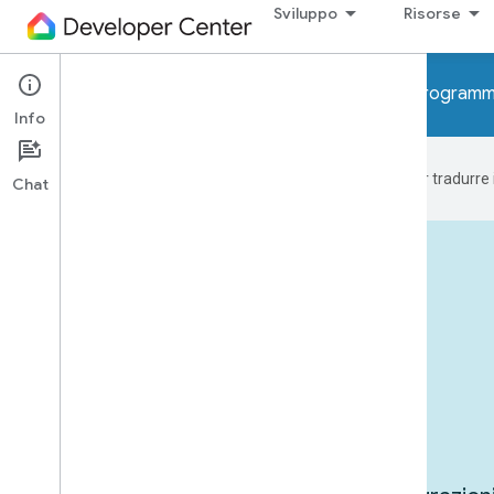
Sviluppo
Risorse
Avviso. A breve verranno implementati i programmi
Info
Google utilizza la tecnologia AI per tradurre
Chat
Dispositivi in azione
Casi d'uso