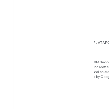
PARA DISPOSITIVOS
PARA APPS, PLATAF
SERVICIOS
Matter
Home APIs
New IP-based smart home
connectivity protocol that enables
Access over 600M device
broad interoperability with many
Google Home and Matte
ecosystems
infrastructure, and an a
engine powered by Goog
intelligence
Cloud-to-cloud
Conecta tu backend de nube con la
API de Smart Home