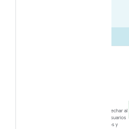
Lanzamiento al mercado
Recursos
empresariales y de
marketing
Herramientas y programas para aprovechar al
máximo tu integración y ayudar a los usuarios
a aprovechar al máximo tus dispositivos y