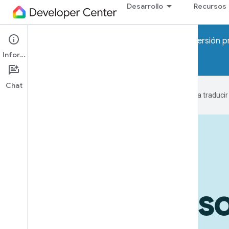
Desarrollo
Recursos
¡Atención! Pronto se lanzarán los programas de Versión p
Información
Unirse a la lista de espera
Chat
Google utiliza tecnología de IA para traduci
Dispositivos en acción
Casos de us