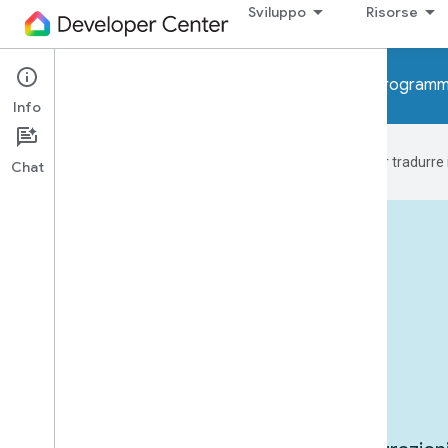
Sviluppo
Risorse
Avviso. A breve verranno implementati i programmi
Info
Google utilizza la tecnologia AI per tradurre
Chat
Dispositivi in azione
Casi d'uso