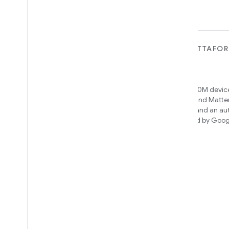
PER I DISPOSITIVI
PER APP, PIATTAFO
SERVIZI
Matter
Home APIs
New IP-based smart home
connectivity protocol that enables
Access over 600M device
broad interoperability with many
Google Home and Matte
ecosystems
infrastructure, and an a
engine powered by Goog
intelligence
Cloud-to-cloud
Collega il tuo backend cloud con l'API
Smart Home
Scopri quale integrazione creare