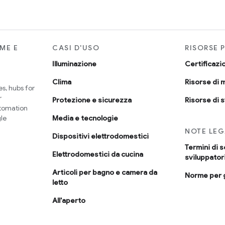
RME E
CASI D'USO
RISORSE 
Illuminazione
Certificazi
Clima
Risorse di 
s, hubs for
r
Protezione e sicurezza
Risorse di 
utomation
le
Media e tecnologie
NOTE LEG
Dispositivi elettrodomestici
Termini di s
Elettrodomestici da cucina
sviluppator
Articoli per bagno e camera da
Norme per g
letto
All'aperto