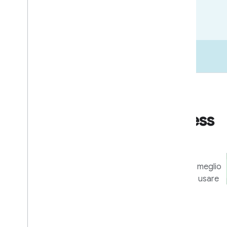
Go-to-market
Risorse per il business
e il marketing
Strumenti e programmi per sfruttare al meglio
la tua integrazione e aiutare gli utenti a usare
al meglio i tuoi dispositivi e le tue app.
Scopri di più