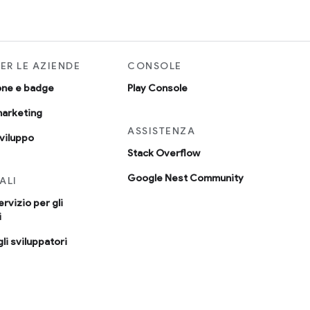
PER LE AZIENDE
CONSOLE
one e badge
Play Console
marketing
ASSISTENZA
sviluppo
Stack Overflow
Google Nest Community
ALI
ervizio per gli
i
li sviluppatori