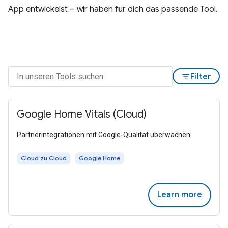
App entwickelst – wir haben für dich das passende Tool.
filter_list
Filter
Google Home Vitals (Cloud)
Partnerintegrationen mit Google-Qualität überwachen.
Cloud zu Cloud
Google Home
Learn more