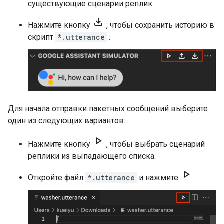
существующие сценарии реплик.
file_download
Нажмите кнопку
, чтобы сохранить историю в
скрипт
*.utterance
.
Для начала отправки пакетных сообщений выберите
один из следующих вариантов:
play_arrow
Нажмите кнопку
, чтобы выбрать сценарий
реплики из выпадающего списка.
play_arrow
Откройте файл
*.utterance
и нажмите
.