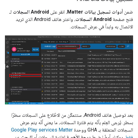
ضمن
أدوات تسجيل بيانات Matter
، انقر على
Android
السجلات
لـ
فتح صفحة
Android
السجلات
، واختر هاتف
Android
الذي تريد
الاتصال به وابدأ في عرض السجلات.
بعد توصيل هاتف
Android
، ستتمكّن من الاطّلاع على السجلات سطرًا
بسطر. يُرجى العِلم بأنّه يتم فلترة السجلات، ما يعني أنّه يتم عرض
السجلات المتعلقة بـ
GHA
ووحدة
Matter
Google Play services
فقط.
يمكنك أيضًا ضبط
درجة الأهمية
لفلترة السجلات أو
البحث
عن