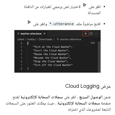
play_arrow
انقر على
لاختيار نص برمجي للعبارات من النافذة
المنسدلة.
play_arrow
افتح مباشرةً ملف
*.utterance
وانقر على
.
عرض Cloud Logging
ضمن
الوصول السريع
، انقر على
سجلات السحابة الإلكترونية
لفتح
صفحة
سجلات السحابة الإلكترونية
، حيث يمكنك العثور على السجلات
التابعة لمشروعك الذي اخترته.