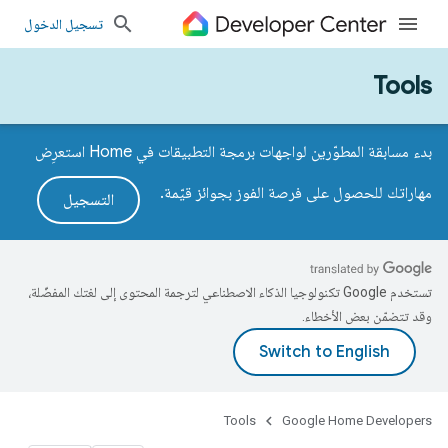
تسجيل الدخول
Tools
بدء مسابقة المطوّرين لواجهات برمجة التطبيقات في Home استعرِض
مهاراتك للحصول على فرصة الفوز بجوائز قيّمة.
التسجيل
تستخدم Google تكنولوجيا الذكاء الاصطناعي لترجمة المحتوى إلى لغتك المفضّلة،
وقد تتضمّن بعض الأخطاء.
Tools
Google Home Developers