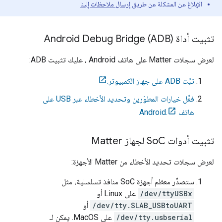
الإبلاغ عن المشكلة عن طريق
إرسال ملاحظات إلينا
تثبيت أداة Android Debug Bridge (ADB)
لعرض سجلات
Matter
على هاتف
Android
، عليك تثبيت ADB:
ثبِّت ADB على جهاز الكمبيوتر.
فعِّل خيارات المطوّرين وتحديد الأخطاء عبر USB على
هاتف Android.
تثبيت أدوات So
C لجهاز Matter
لعرض سجلات تحديد الأخطاء من
Matter
الأجهزة:
ستصدِّر معظم أجهزة SoC منافذ تسلسلية، مثل
/dev/ttyUSBx
على Linux أو
/dev/tty.SLAB_USBtoUART
أو
/dev/tty.usbserial
على MacOS. يمكن لـ