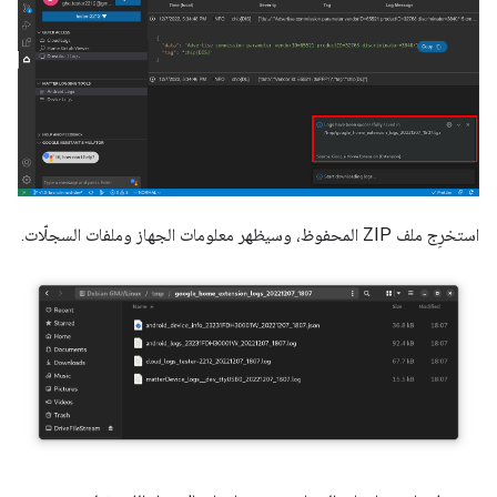
استخرِج ملف ZIP المحفوظ، وسيظهر معلومات الجهاز وملفات السجلّات.