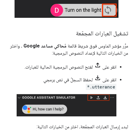
تشغيل العبارات المجمّعة
مرِّر مؤشر الماوس فوق شريط قائمة
مُحاكي مساعد Google
، واختَر
من الخيارات التالية لإعداد النصوص البرمجية:
file_upload
انقر على
لفتح النصوص البرمجية الحالية للعبارات.
file_download
انقر على
لحفظ السجلّ في نص برمجي
*.utterance
لبدء إرسال العبارات المجمّعة، اختَر من الخيارات التالية: