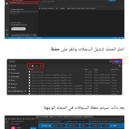
اختَر المجلد لتنزيل السجلات وانقر على
حفظ
:
بعد ذلك، سيتم حفظ السجلات في المجلد الوجهة: