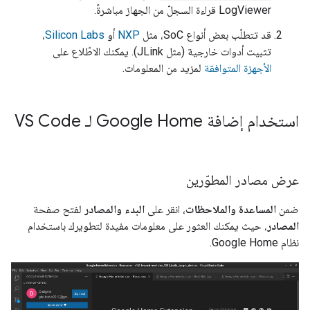
LogViewer قراءة السجلّ من الجهاز مباشرةً.
قد تتطلّب بعض أنواع SoC، مثل
NXP
أو
Silicon Labs
،
تثبيت أدوات خارجية (مثل JLink). يمكنك الاطّلاع على
الأجهزة المتوافقة
لمزيد من المعلومات.
استخدام إضافة Google Home لـ VS Code
عرض مصادر المطوّرين
ضمن
المساعدة والملاحظات
، انقر على
البدء والمصادر
لفتح صفحة
المصادر
، حيث يمكنك العثور على معلومات مفيدة لتطويرك باستخدام
نظام Google Home.