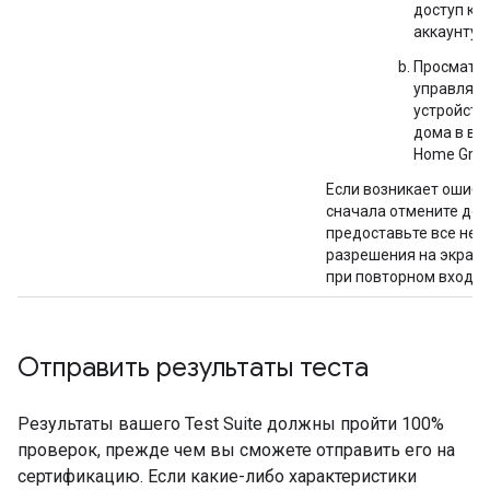
доступ к 
аккаунту G
Просматри
управляйт
устройств
дома в ва
Home Grap
Если возникает ошибк
сначала отмените дост
предоставьте все не
разрешения на экране
при повторном входе в
Отправить результаты теста
Результаты вашего
Test Suite
должны пройти 100%
проверок, прежде чем вы сможете отправить его на
сертификацию. Если какие-либо характеристики