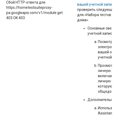
Сбой HTTP-ответа для
вашей учетной записи
https://hometestsuiteproxy-
проверить следующи
pa.googleapis.com/v1/module:get:
для «Набора тестов д
403 OK 403
дома»:
Основные сведе
учетной записи
Посмотрит
электронн
вашей ос
учетной за
Просмотри
личную и
включая 
личную и
которую в
общедост
Дополнительный
Используй
Assistant
: