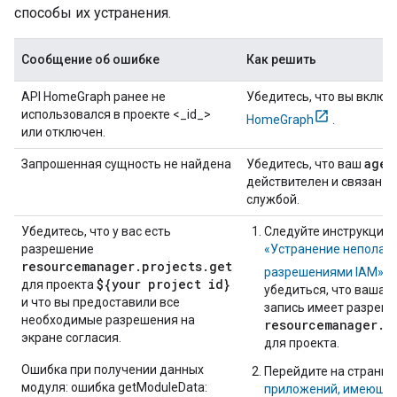
способы их устранения.
Сообщение об ошибке
Как решить
API HomeGraph ранее не
Убедитесь, что вы вклю
использовался в проекте <_id_>
HomeGraph
.
или отключен.
agen
Запрошенная сущность не найдена
Убедитесь, что ваш
действителен и связан с
службой.
Убедитесь, что у вас есть
Следуйте инструкция
разрешение
«Устранение неполадо
resourcemanager.projects.get
разрешениями IAM»
${your project id}
для проекта
убедиться, что ваша 
и что вы предоставили все
запись имеет разреш
необходимые разрешения на
resourcemanager.p
экране согласия.
для проекта.
Ошибка при получении данных
Перейдите на страниц
модуля: ошибка getModuleData:
приложений, имеющих