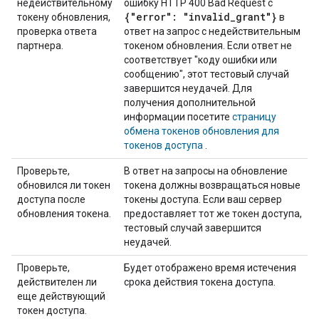
недействительному
ошибку HTTP 400 Bad Request с
{"error": "invalid
_
grant"}
токену обновления,
в
проверка ответа
ответ на запрос с недействительным
партнера.
токеном обновления. Если ответ не
соответствует "коду ошибки или
сообщению", этот тестовый случай
завершится неудачей. Для
получения дополнительной
информации посетите
страницу
обмена токенов обновления для
токенов доступа
.
Проверьте,
В ответ на запросы на обновление
обновился ли токен
токена должны возвращаться новые
доступа после
токены доступа. Если ваш сервер
обновления токена.
предоставляет тот же токен доступа,
тестовый случай завершится
неудачей.
Проверьте,
Будет отображено время истечения
действителен ли
срока действия токена доступа.
еще действующий
токен доступа.