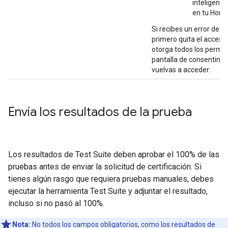
inteligente
en tu Hom
Si recibes un error de p
primero quita el acceso 
otorga todos los permis
pantalla de consentimi
vuelvas a acceder.
Envía los resultados de la prueba
Los resultados de
Test Suite
deben aprobar el 100% de las
pruebas antes de enviar la solicitud de certificación. Si
tienes algún rasgo que requiera pruebas manuales, debes
ejecutar la herramienta
Test Suite
y adjuntar el resultado,
incluso si no pasó al 100%.
Nota:
No todos los campos obligatorios, como los resultados de