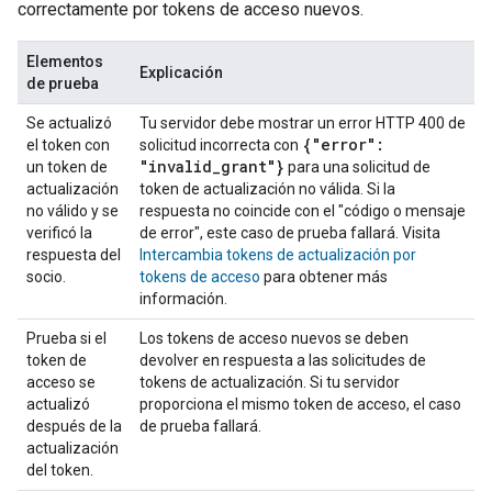
correctamente por tokens de acceso nuevos.
Elementos
Explicación
de prueba
Se actualizó
Tu servidor debe mostrar un error HTTP 400 de
{"error":
el token con
solicitud incorrecta con
"invalid
_
grant"}
un token de
para una solicitud de
actualización
token de actualización no válida. Si la
no válido y se
respuesta no coincide con el "código o mensaje
verificó la
de error", este caso de prueba fallará. Visita
respuesta del
Intercambia tokens de actualización por
socio.
tokens de acceso
para obtener más
información.
Prueba si el
Los tokens de acceso nuevos se deben
token de
devolver en respuesta a las solicitudes de
acceso se
tokens de actualización. Si tu servidor
actualizó
proporciona el mismo token de acceso, el caso
después de la
de prueba fallará.
actualización
del token.