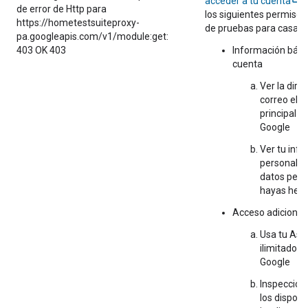
acceder a tu cuenta
p
de error de Http para
los siguientes permisos
https://hometestsuiteproxy-
de pruebas para casa in
pa.googleapis.com/v1/module:get:
403 OK 403
Información básic
cuenta
Ver la dire
correo elec
principal d
Google
Ver tu inf
personal, i
datos pers
hayas hech
Acceso adicional
Usa tu
Assi
ilimitado a
Google
Inspecciona
los disposi