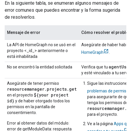
En la siguiente tabla, se enumeran algunos mensajes de
error comunes que puedes encontrar y la forma sugerida
de resolverlos.
Mensaje de error
Cómo resolver el proble
La API de HomeGraph no se usó en el
Asegúrate de haber habilit
proyecto <_id_> anteriormente o
HomeGraph
.
está inhabilitada
agent
Use
No se encontró la entidad solicitada
Verifica que tu
y esté vinculado a tu servic
Asegúrate de tener permiso
Sigue las instrucciones
resourcemanager.projects.get
problemas de permisos
${your project
en el proyecto
para asegurarte de que
id}
y de haber otorgado todos los
tenga los permisos de
permisos en la pantalla de
resourcemanager.p
consentimiento.
para el proyecto.
Error al obtener datos del módulo:
Ve a la página
Apps qu
error de getModuleData: respuesta