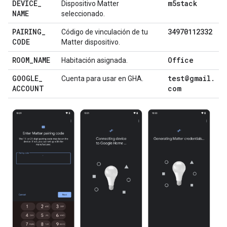
DEVICE
_
m5stack
Dispositivo
Matter
NAME
seleccionado.
PAIRING
_
34970112332
Código de vinculación de tu
CODE
Matter
dispositivo.
ROOM
_
NAME
Office
Habitación asignada.
GOOGLE
_
test@gmail
.
Cuenta para usar en
GHA
.
ACCOUNT
com