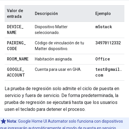
Valor de
Descripción
Ejemplo
entrada
DEVICE
_
m5stack
Dispositivo
Matter
NAME
seleccionado.
PAIRING
_
34970112332
Código de vinculación de tu
CODE
Matter
dispositivo.
ROOM
_
NAME
Office
Habitación asignada.
GOOGLE
_
test@gmail
.
Cuenta para usar en
GHA
.
ACCOUNT
com
La prueba de regresión solo admite el ciclo de puesta en
servicio y fuera de servicio. De forma predeterminada, la
prueba de regresión se ejecutará hasta que los usuarios
usen el teclado para detener el proceso.
Nota:
Google Home UI Automator
solo funciona con dispositivos
que ingresarán automáticamente al modo de puesta en servicio