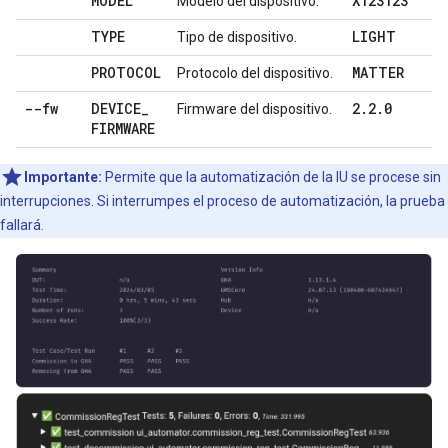
MODEL
X123123
Modelo del dispositivo.
TYPE
LIGHT
Tipo de dispositivo.
PROTOCOL
MATTER
Protocolo del dispositivo.
--fw
DEVICE
_
2
.
2
.
0
Firmware del dispositivo.
FIRMWARE
Importante:
Permite que la automatización de la IU se procese sin
interrupciones. Si interrumpes el proceso de automatización, la prueba
fallará.