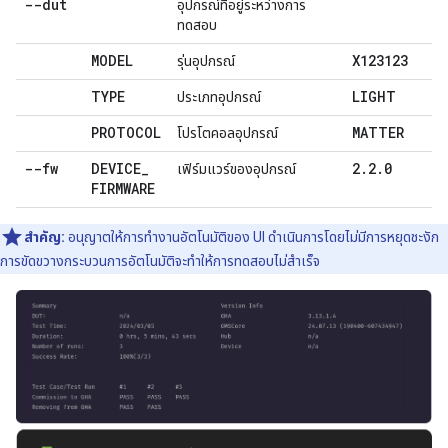
--dut
อุปกรณ์ที่อยู่ระหว่างการ
ทดสอบ
MODEL
X123123
รุ่นอุปกรณ์
TYPE
LIGHT
ประเภทอุปกรณ์
PROTOCOL
MATTER
โปรโตคอลอุปกรณ์
--fw
DEVICE
_
2
.
2
.
0
เฟิร์มแวร์ของอุปกรณ์
FIRMWARE
สำคัญ:
อนุญาตให้การทำงานอัตโนมัติของ UI ดำเนินการโดยไม่มีการหยุดชะงัก
การขัดขวางกระบวนการอัตโนมัติจะทำให้การทดสอบไม่สำเร็จ