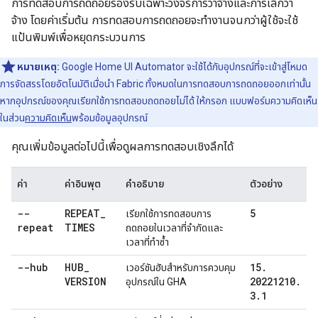
การทดสอบการถดถอยรองรับเฉพาะวงจรการว่าจ้างและการเลิกว่า
จ้าง โดยค่าเริ่มต้น การทดสอบการถดถอยจะทำงานจนกว่าผู้ใช้จะใช้
แป้นพิมพ์เพื่อหยุดกระบวนการ
หมายเหตุ:
Google Home UI Automator
จะใช้ได้กับอุปกรณ์ที่จะเข้าสู่โหมด
การจัดสรรโดยอัตโนมัติเมื่อนำ Fabric ทั้งหมดในการทดสอบการถดถอยออกเท่านั้น
หากอุปกรณ์ของคุณเรียกใช้การทดสอบถดถอยไม่ได้ ให้กรอก แบบฟอร์มความคิดเห็น
ในส่วน
ความคิดเห็น
พร้อมข้อมูลอุปกรณ์
คุณเพิ่มข้อมูลต่อไปนี้เพื่อดูผลการทดสอบเชิงลึกได้
ค่า
ค่าอินพุต
คำอธิบาย
ตัวอย่าง
--
REPEAT
_
5
เรียกใช้การทดสอบการ
repeat
TIMES
ถดถอยในเวลาที่จำกัดและ
เวลาที่ทำซ้ำ
--hub
HUB
_
15
.
เวอร์ชันฮับสำหรับการควบคุม
VERSION
20221210
.
อุปกรณ์ใน GHA
3
.
1