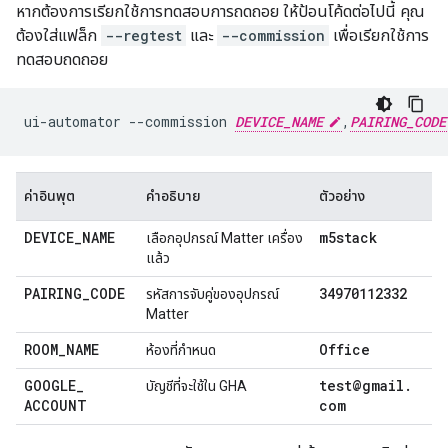
หากต้องการเรียกใช้การทดสอบการถดถอย ให้ป้อนโค้ดต่อไปนี้ คุณ
ต้องใส่แฟล็ก
--regtest
และ
--commission
เพื่อเรียกใช้การ
ทดสอบถดถอย
ui-automator
--commission
DEVICE_NAME
,
PAIRING_CODE
ค่าอินพุต
คำอธิบาย
ตัวอย่าง
DEVICE
_
NAME
m5stack
เลือกอุปกรณ์
Matter
เครื่อง
แล้ว
PAIRING
_
CODE
34970112332
รหัสการจับคู่ของอุปกรณ์
Matter
ROOM
_
NAME
Office
ห้องที่กำหนด
GOOGLE
_
test@gmail
.
บัญชีที่จะใช้ใน
GHA
ACCOUNT
com