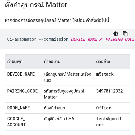
ตั้งค่าอุปกรณ์ Matter
หากต้องการจัดสรรอุปกรณ์
Matter
ให้ป้อนคำสั่งต่อไปนี้
ui-automator
--commission
DEVICE_NAME
,
PAIRING_CODE
ค่าอินพุต
คำอธิบาย
ตัวอย่าง
DEVICE
_
NAME
m5stack
เลือกอุปกรณ์
Matter
เครื่อง
แล้ว
PAIRING
_
CODE
34970112332
รหัสการจับคู่ของอุปกรณ์
Matter
ROOM
_
NAME
Office
ห้องที่กำหนด
GOOGLE
_
test@gmail
.
บัญชีที่จะใช้ใน
GHA
ACCOUNT
com