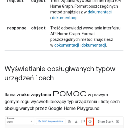
request
object
Treść żądania wywołania interfejsu API
Home Graph
. Format poszczególnych
metod znajdziesz w
dokumentacji
i
dokumentacji
.
response
object
Treść odpowiedzi wywołania interfejsu
API
Home Graph
. Format
poszczególnych metod znajdziesz
w
dokumentacji
i
dokumentacji
.
Wyświetlanie obsługiwanych typów
urządzeń i cech
Pomoc
Ikona
znaku zapytania
w prawym
górnym rogu wyświetli bieżący typ urządzenia i listę cech
obsługiwanych przez
Google Home Playground
.