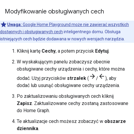
Modyfikowanie obsługiwanych cech
Uwaga:
Google Home Playground
może nie zawierać wszystkich
dostępnych i obsługiwanych
cech
inteligentnego domu. Obsługa
istniejących cech będzie dodawana w nowych wersjach narzędzia.
Kliknij kartę
Cechy
, a potem przycisk
Edytuj
.
W wyskakującym panelu zobaczysz obecnie
obsługiwane cechy urządzenia i cechy, które można
arrow_forward
arrow_back
dodać. Użyj przycisków
strzałek
(
/
)
, aby
dodać lub usunąć obsługiwane cechy urządzenia.
Po zaktualizowaniu obsługiwanych cech kliknij
Zapisz
. Zaktualizowane cechy zostaną zastosowane
do
Home Graph
.
Te aktualizacje cech możesz zobaczyć w
obszarze
dziennika
.