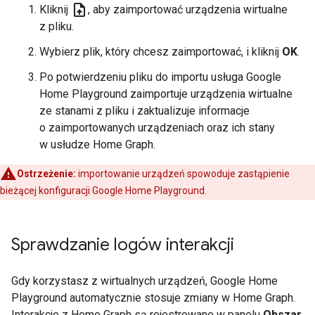
upload_file
Kliknij
, aby zaimportować urządzenia wirtualne
z pliku.
Wybierz plik, który chcesz zaimportować, i kliknij
OK
.
Po potwierdzeniu pliku do importu usługa
Google
Home Playground
zaimportuje urządzenia wirtualne
ze stanami z pliku i zaktualizuje informacje
o zaimportowanych urządzeniach oraz ich stany
w usłudze
Home Graph
.
Ostrzeżenie:
importowanie urządzeń spowoduje zastąpienie
bieżącej konfiguracji
Google Home Playground
.
Sprawdzanie logów interakcji
Gdy korzystasz z wirtualnych urządzeń,
Google Home
Playground
automatycznie stosuje zmiany w
Home Graph
.
Interakcje z
Home Graph
są rejestrowane w panelu
Obszar