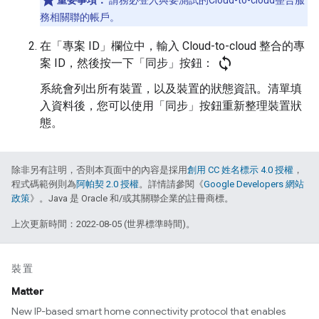
重要事項：
請務必登入與要測試的
Cloud-to-cloud
整合服
務相關聯的帳戶。
在「專案 ID」
欄位中，輸入
Cloud-to-cloud
整合的專
sync
案 ID，然後按一下「同步」
按鈕：
系統會列出所有裝置，以及裝置的狀態資訊。清單填
入資料後，您可以使用「同步」
按鈕重新整理裝置狀
態。
除非另有註明，否則本頁面中的內容是採用
創用 CC 姓名標示 4.0 授權
，
程式碼範例則為
阿帕契 2.0 授權
。詳情請參閱《
Google Developers 網站
政策
》。Java 是 Oracle 和/或其關聯企業的註冊商標。
上次更新時間：2022-08-05 (世界標準時間)。
裝置
Matter
New IP-based smart home connectivity protocol that enables