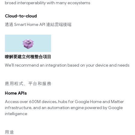
broad interoperability with many ecosystems
Cloud-to-cloud
透過 Smart Home API 連結雲端後端
瞭解要建立何種整合項目
We’ll recommend an integration based on your device and needs
應用程式、平台和服務
Home APIs
Access over 600M devices, hubs for Google Home and Matter
infrastructure, and an automation engine powered by Google
intelligence
用途