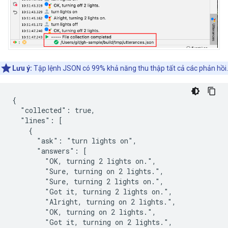
Lưu ý:
Tập lệnh JSON có 99% khả năng thu thập tất cả các phản hồi.
{

  "collected": true,

  "lines": [

    {

      "ask": "turn lights on",

      "answers": [

        "OK, turning 2 lights on.",

        "Sure, turning on 2 lights.",

        "Sure, turning 2 lights on.",

        "Got it, turning 2 lights on.",

        "Alright, turning on 2 lights.",

        "OK, turning on 2 lights.",

        "Got it, turning on 2 lights.",
