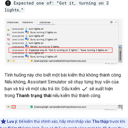
error
Expected one of: "Got it, turning on 2
lights."
Tình huống này cho biết một bài kiểm thử không thành công.
Nếu không,
Assistant Simulator
sẽ chạy từng truy vấn của
check
bạn và trả về một câu trả lời. Dấu kiểm
sẽ xuất hiện
trong
Thanh trạng thái
nếu kiểm thử thành công.
Lưu ý:
Để kiểm thử chính xác, hãy nhớ nhấp vào
Thu thập
trước khi