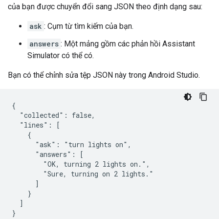
của bạn được chuyển đổi sang JSON theo định dạng sau:
ask
: Cụm từ tìm kiếm của bạn.
answers
: Một mảng gồm các phản hồi
Assistant
Simulator
có thể có.
Bạn có thể chỉnh sửa tệp JSON này trong
Android Studio
.
{

  "collected": false,

  "lines": [

    {

      "ask": "turn lights on",

      "answers": [

        "OK, turning 2 lights on.",

        "Sure, turning on 2 lights."

      ]

    }

  ]
