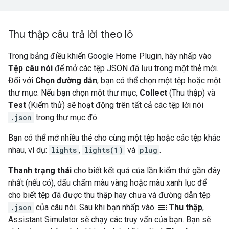
Thu thập câu trả lời theo lô
Trong bảng điều khiển
Google Home Plugin
, hãy nhấp vào
Tệp câu nói
để mở các tệp JSON đã lưu trong một thẻ mới.
Đối với
Chọn đường dẫn
, bạn có thể chọn một tệp hoặc một
thư mục. Nếu bạn chọn một thư mục,
Collect
(Thu thập) và
Test
(Kiểm thử) sẽ hoạt động trên tất cả các tệp lời nói
.json
trong thư mục đó.
Bạn có thể mở nhiều thẻ cho cùng một tệp hoặc các tệp khác
nhau, ví dụ:
lights
,
lights(1)
và
plug
.
Thanh trạng thái
cho biết kết quả của lần kiểm thử gần đây
nhất (nếu có), dấu chấm màu vàng hoặc màu xanh lục để
cho biết tệp đã được thu thập hay chưa và đường dẫn tệp
toc
.json
của câu nói. Sau khi bạn nhấp vào
Thu thập
,
Assistant Simulator
sẽ chạy các truy vấn của bạn. Bạn sẽ