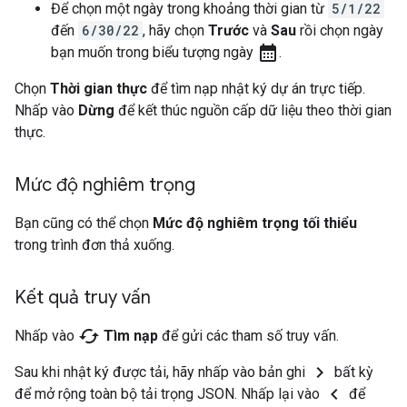
Để chọn một ngày trong khoảng thời gian từ
5/1/22
đến
6/30/22
, hãy chọn
Trước
và
Sau
rồi chọn ngày
calendar_month
bạn muốn trong biểu tượng ngày
.
Chọn
Thời gian thực
để tìm nạp nhật ký dự án trực tiếp.
Nhấp vào
Dừng
để kết thúc nguồn cấp dữ liệu theo thời gian
thực.
Mức độ nghiêm trọng
Bạn cũng có thể chọn
Mức độ nghiêm trọng tối thiểu
trong trình đơn thả xuống.
Kết quả truy vấn
cached
Nhấp vào
Tìm nạp
để gửi các tham số truy vấn.
chevron_right
Sau khi nhật ký được tải, hãy nhấp vào bản ghi
bất kỳ
chevron_left
để mở rộng toàn bộ tải trọng JSON. Nhấp lại vào
để