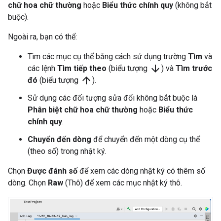
chữ hoa chữ thường
hoặc
Biểu thức chính quy
(không bắt
buộc).
Ngoài ra, bạn có thể:
Tìm các mục cụ thể bằng cách sử dụng trường
Tìm
và
arrow_downward
các lệnh
Tìm tiếp theo
(biểu tượng
) và
Tìm trước
arrow_upward
đó
(biểu tượng
).
Sử dụng các đối tượng sửa đổi không bắt buộc là
Phân biệt chữ hoa chữ thường
hoặc
Biểu thức
chính quy
.
Chuyển đến dòng
để chuyển đến một dòng cụ thể
(theo số) trong nhật ký.
Chọn
Được đánh số
để xem các dòng nhật ký có thêm số
dòng. Chọn
Raw
(Thô) để xem các mục nhật ký thô.