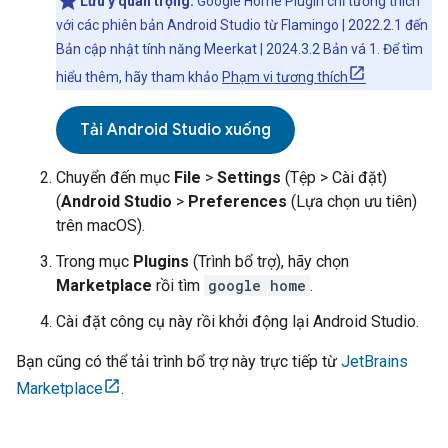
Lưu ý quan trọng:
Google Home Plugin
chỉ tương thích
với các phiên bản Android Studio từ Flamingo | 2022.2.1 đến
Bản cập nhật tính năng Meerkat | 2024.3.2 Bản vá 1. Để tìm
hiểu thêm, hãy tham khảo
Phạm vi tương thích
Tải Android Studio xuống
Chuyển đến mục
File
>
Settings
(Tệp > Cài đặt)
(
Android Studio
>
Preferences
(Lựa chọn ưu tiên)
trên macOS).
Trong mục
Plugins
(Trình bổ trợ), hãy chọn
Marketplace
rồi tìm
google home
.
Cài đặt công cụ này rồi khởi động lại
Android Studio
.
Bạn cũng có thể tải trình bổ trợ này trực tiếp từ
JetBrains
Marketplace
.