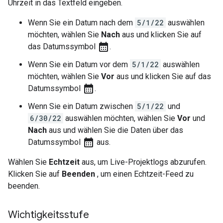
Uhrzeit in das Textfeld eingeben.
Wenn Sie ein Datum nach dem
5/1/22
auswählen
möchten, wählen Sie
Nach
aus und klicken Sie auf
calendar_month
das Datumssymbol
.
Wenn Sie ein Datum vor dem
5/1/22
auswählen
möchten, wählen Sie
Vor
aus und klicken Sie auf das
calendar_month
Datumssymbol
.
Wenn Sie ein Datum zwischen
5/1/22
und
6/30/22
auswählen möchten, wählen Sie
Vor
und
Nach
aus und wählen Sie die Daten über das
calendar_month
Datumssymbol
aus.
Wählen Sie
Echtzeit
aus, um Live-Projektlogs abzurufen.
Klicken Sie auf
Beenden
, um einen Echtzeit-Feed zu
beenden.
Wichtigkeitsstufe