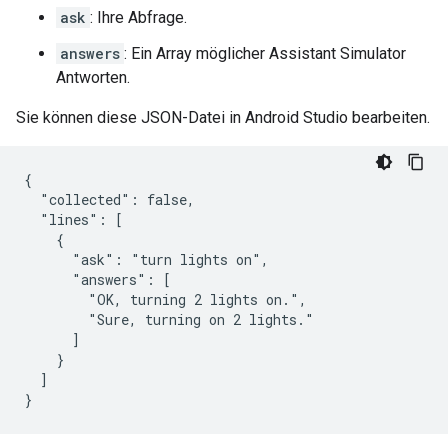
ask
: Ihre Abfrage.
answers
: Ein Array möglicher
Assistant Simulator
Antworten.
Sie können diese JSON-Datei in
Android Studio
bearbeiten.
{

  "collected": false,

  "lines": [

    {

      "ask": "turn lights on",

      "answers": [

        "OK, turning 2 lights on.",

        "Sure, turning on 2 lights."

      ]

    }

  ]
