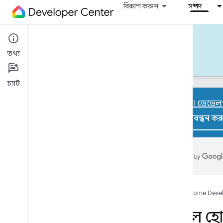
বিকাশ করুন
সম্পদ
Tools
তথ্য
টুলস
নমুনা
কোডল্যাব
নিউজলেটার
চ্যাট
হোম API ডেভেলপা
নিবন্ধন কর
সমস্ত সরঞ্জাম
ডিভাইস SDK
ভিএস কোডের জন্য গুগল হোম এক্সটেনশন
গুগল হোম খেলার মাঠ
গুগল হোম ইউআই অটোমেটর
Google Home Deve
হোম গ্রাফ ভিউয়ার
গুগল হোম
ম্যাটার ভার্চুয়াল ডিভাইস