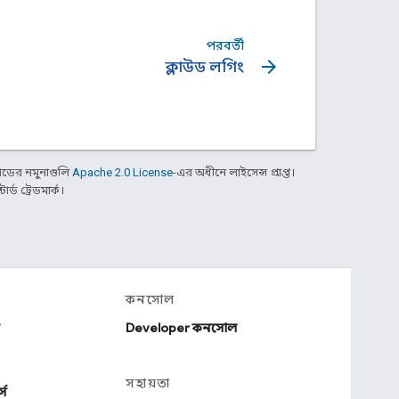
পরবর্তী
arrow_forward
ক্লাউড লগিং
ডের নমুনাগুলি
Apache 2.0 License
-এর অধীনে লাইসেন্স প্রাপ্ত।
্ড ট্রেডমার্ক।
কনসোল
Developer কনসোল
সহায়তা
্স