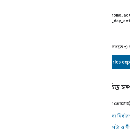
smarthome
_
ac
eight
_
day
_
ac
মেট্রিক দেখতে ও
Metrics exp
সম্পর্কিত সম
আপনার প্রোজেক্
মূল্য নির্ধা
কোটা ও সী