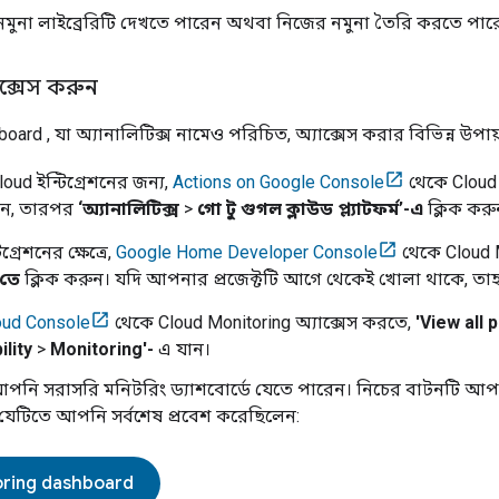
মুনা লাইব্রেরিটি দেখতে পারেন অথবা নিজের নমুনা তৈরি করতে পার
াক্সেস করুন
board
, যা অ্যানালিটিক্স নামেও পরিচিত, অ্যাক্সেস করার বিভিন্ন উপায
loud
ইন্টিগ্রেশনের জন্য,
Actions on Google Console
থেকে
Cloud
রুন, তারপর
‘অ্যানালিটিক্স
>
গো টু গুগল ক্লাউড প্ল্যাটফর্ম’-এ
ক্লিক করু
গ্রেশনের ক্ষেত্রে,
Google Home Developer Console
থেকে
Cloud 
তে
ক্লিক করুন। যদি আপনার প্রজেক্টটি আগে থেকেই খোলা থাকে, তাহ
oud Console
থেকে
Cloud Monitoring
অ্যাক্সেস করতে,
'View all 
lity
>
Monitoring'-
এ যান।
পনি সরাসরি মনিটরিং ড্যাশবোর্ডে যেতে পারেন। নিচের বাটনটি আ
, যেটিতে আপনি সর্বশেষ প্রবেশ করেছিলেন:
oring dashboard