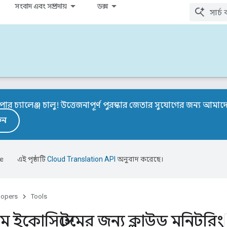
সংবাদ এবং সম্প্রদায়
ডক্স
র চ্যালেঞ্জ চালু! উত্তেজনাপূর্ণ পুরস্কার জেতার সুযোগের জন্য আমা
ুন
এই পৃষ্ঠাটি
Cloud Translation API
অনুবাদ করেছে।
lopers
Tools
 ইকোসিস্টেমের জন্য ক্লাউড মনিটরিং