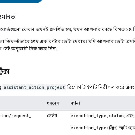
্যমানতা
্যাশবোর্ডগুলো কেবল তখনই প্রদর্শিত হয়, যখন আপনার কাছে বিগত ১৪ দিন
গুলো ডিফল্টভাবে শেষ এক ঘণ্টার ডেটা দেখায়। যদি আপনার ডেটা প্রদর্
সেই অনুযায়ী ঠিক করে নিন।
িক্স
g
assistant_action_project
রিসোর্স টাইপটি নিরীক্ষণ করে এবং ন
ধরনের
বর্ণনা
tion
/
request
_
execution
_
type
status
ডেল্টা
,
, এবং
execution
_
type
(স্ট্রিং): স্মার্ট 