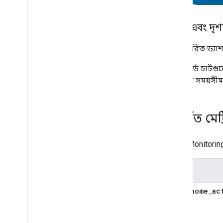
ডিফল্ট এবং দৃশ
পূর্বনির্ধারিত ড
ড্যাশবোর্ড চার্ট
আপনার সময়সীমা 
সমর্থিত মেট্র
Cloud Monitorin
মেট্রিক
smarthome
_
ac
count