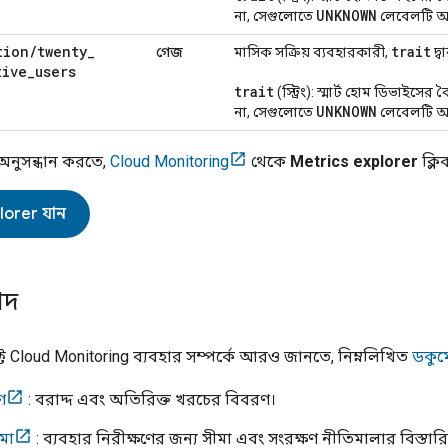
UNKNOWN
না, সেগুলোতে
লেবেলটি অন্ত
tion
/
twenty
_
trait
গেজ
মাসিক সক্রিয় ব্যবহারকারী,
দ্ব
tive
_
users
trait
(স্ট্রিং): স্মার্ট হোম ডিভাইসের 
UNKNOWN
না, সেগুলোতে
লেবেলটি অন্ত
 অনুসন্ধান করতে,
Cloud Monitoring
থেকে
Metrics explorer
ক্লি
lorer
যান
্পদ
টে
Cloud Monitoring
ব্যবহার সম্পর্কে আরও জানতে, নিম্নলিখিত
ডকুম
রণ
: বরাদ্দ এবং অতিরিক্ত খরচের বিবরণ।
মা
: ব্যবহার নিরীক্ষণের জন্য সীমা এবং সংরক্ষণ নীতিমালার বিস্তা