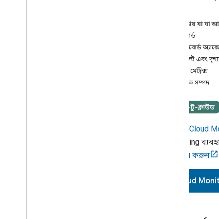
মোবাইল SDK
এই পৃষ্ঠায় যা যা 
অ্যান্ড্রয়েড স্টুডিওর জন্য গুগল হোম প্লাগইন
ড্যাশবোর্ড
ড্যাশবোর্ড অ্যাক
অন্যান্য
ডিফল্ট এবং দৃশ্
গুগল হোম টেস্ট স্যুট
সমর্থিত মেট্রিক্স
গুগল ক্লাউড প্ল্যাটফর্ম বিশ্লেষণ
সম্পর্কিত সম্পদ
গুগল হোম ভাইটালস
ক্লাউড মনিটরিং
ক্লাউড লগিং
ক্লাউড-টু-ক্লাউড
ইন্টিগ্রেশন ত্রুটির সমস্যা সমাধান
Google Cloud Mo
SYNC ডেটা যাচাইকারী
Monitoring
ব্যবহ
Web
RTC যাচাইকারী
অ্যাক্সেস করুন
Cloud Moni