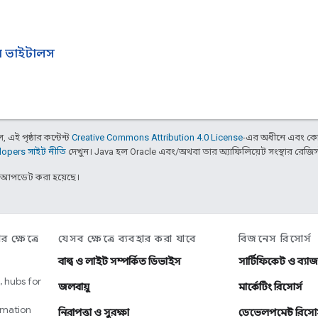
ম ভাইটালস
 এই পৃষ্ঠার কন্টেন্ট
Creative Commons Attribution 4.0 License
-এর অধীনে এবং কো
opers সাইট নীতি
দেখুন। Java হল Oracle এবং/অথবা তার অ্যাফিলিয়েট সংস্থার রেজিস্টার
র আপডেট করা হয়েছে।
র ক্ষেত্রে
যেসব ক্ষেত্রে ব্যবহার করা যাবে
বিজনেস রিসোর্স
বাল্ব ও লাইট সম্পর্কিত ডিভাইস
সার্টিফিকেট ও ব্যাজ
 hubs for
জলবায়ু
মার্কেটিং রিসোর্স
omation
নিরাপত্তা ও সুরক্ষা
ডেভেলপমেন্ট রিসোর