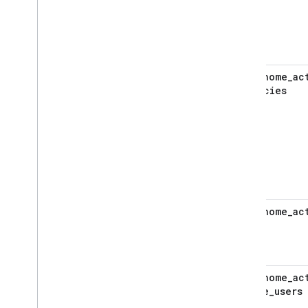
smarthome
_
ac
latencies
smarthome
_
ac
users
smarthome
_
ac
active
_
users