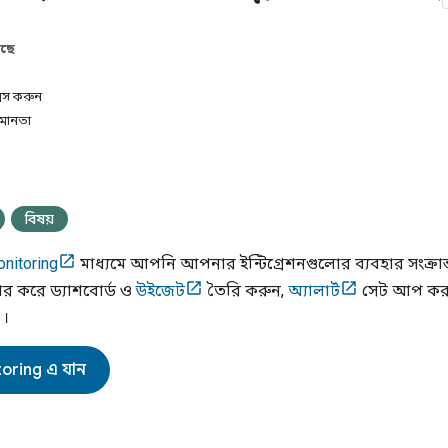
আছে
্সেস করুন
যমানতা
বিষয়
nitoring
মাধ্যমে আপনি আপনার ইন্টিগ্রেশনগুলোর ব্যবহার সংক্রান্
ার করে ড্যাশবোর্ড ও
উইজেট
তৈরি করুন,
অ্যালার্ট
সেট আপ কর
।
toring
এ যান