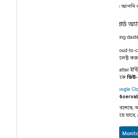
এছাড়াও আপনি ন
ড্যাশবোর্ড অ্য
Monitoring dash
Cloud-to-c
সিলেক্ট ক
Matter
ইন্টি
থেকে
ভিউ-
Google Cl
'Observabi
অবশেষে, আ
নিয়ে যাবে
Monit