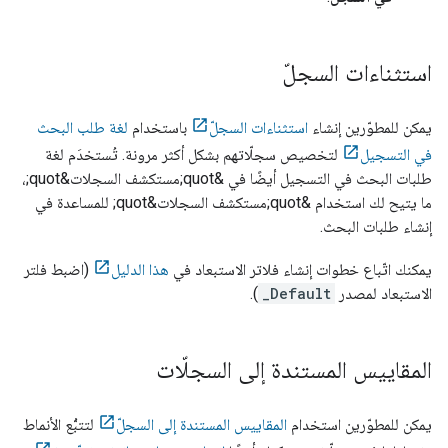
استثناءات السجلّ
يمكن للمطوّرين إنشاء
استثناءات السجلّ
باستخدام
لغة طلب البحث
في التسجيل
لتخصيص سجلّاتهم بشكل أكثر مرونة. تُستخدَم لغة
طلبات البحث في التسجيل أيضًا في &quot;مستكشف السجلات&quot;،
ما يتيح لك استخدام &quot;مستكشف السجلات&quot; للمساعدة في
إنشاء طلبات البحث.
يمكنك اتّباع خطوات إنشاء فلاتر الاستبعاد في
هذا الدليل
(اضبط فلتر
الاستبعاد لمصدر
_Default
).
المقاييس المستندة إلى السجلّات
يمكن للمطوّرين استخدام
المقاييس المستندة إلى السجلّ
لتتبُّع الأنماط