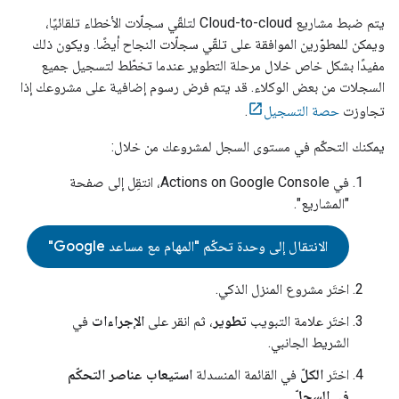
يتم ضبط مشاريع
Cloud-to-cloud
لتلقّي سجلّات الأخطاء تلقائيًا،
ويمكن للمطوّرين الموافقة على تلقّي سجلّات النجاح أيضًا. ويكون ذلك
مفيدًا بشكل خاص خلال مرحلة التطوير عندما تخطّط لتسجيل جميع
السجلات من بعض الوكلاء. قد يتم فرض رسوم إضافية على مشروعك إذا
تجاوزت
حصة التسجيل
.
يمكنك التحكّم في مستوى السجل لمشروعك من خلال:
في
Actions on Google Console
، انتقِل إلى صفحة
"المشاريع".
الانتقال إلى وحدة تحكّم "المهام مع مساعد Google"
اختَر مشروع المنزل الذكي.
اختَر علامة التبويب
تطوير
، ثم انقر على
الإجراءات
في
الشريط الجانبي.
اختَر
الكلّ
في القائمة المنسدلة
استيعاب عناصر التحكّم
في السجلّ
.