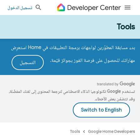
تسجيل الدخول
Tools
بدء مسابقة المطوّرين لواجهات برمجة التطبيقات في Home استعرِض
مهاراتك للحصول على فرصة الفوز بجوائز قيّمة.
التسجيل
تستخدم Google تكنولوجيا الذكاء الاصطناعي لترجمة المحتوى إلى لغتك المفضّلة،
وقد تتضمّن بعض الأخطاء.
Tools
Google Home Developers