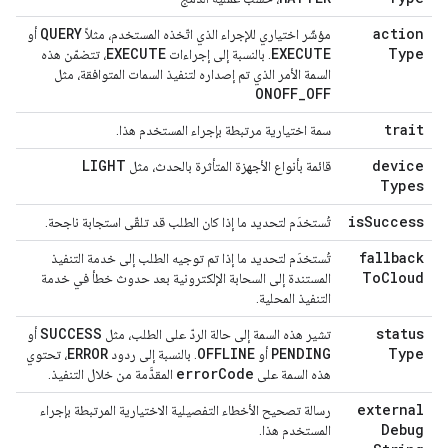
QUERY
action
مؤشّر اختياري للإجراء الذي اتّخذه المستخدم، مثلاً
أو
EXECUTE
EXECUTE
Type
. بالنسبة إلى إجراءات
، تتضمّن هذه
السمة الأمر الذي تم إصداره لتنفيذ السمات المتوافقة، مثل
ONOFF
_
OFF
trait
سمة اختيارية مرتبطة بإجراء المستخدم هذا.
LIGHT
device
قائمة بأنواع الأجهزة المتأثرة بالحدث، مثل
Types
is
Success
تُستخدَم لتحديد ما إذا كان الطلب قد تلقّى استجابة ناجحة.
fallback
تُستخدَم لتحديد ما إذا تم توجيه الطلب إلى خدمة التنفيذ
To
Cloud
المستندة إلى السحابة الإلكترونية بعد حدوث خطأ في خدمة
التنفيذ المحلية.
SUCCESS
status
تشير هذه السمة إلى حالة الردّ على الطلب، مثل
أو
ERROR
OFFLINE
PENDING
Type
أو
. بالنسبة إلى ردود
، تحتوي
error
Code
هذه السمة على
المقدَّمة من خلال التنفيذ.
external
رسالة تصحيح الأخطاء التفصيلية الاختيارية المرتبطة بإجراء
Debug
المستخدم هذا.