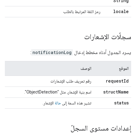
String
locale
رمز اللغة المرتبط بالطلب
سجلّات الإشعارات
يسرد الجدول أدناه مخطط إدخال
notificationLog
:
الموقع
الوصف
request
Id
رقم تعريف طلب الإشعارات
struct
Name
اسم بنية الإشعار، مثل "ObjectDetection".
status
تشير هذه السمة إلى
حالة
الإشعار.
إعدادات مستوى السجلّ