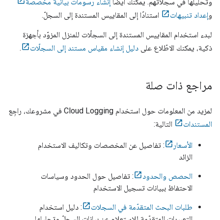
وتحليلها في سجلّاتهم. يمكنك أيضًا
إنشاء رسومات بيانية مخصّصة
و
إعداد تنبيهات
استنادًا إلى المقاييس المستندة إلى السجلّ.
لبدء استخدام المقاييس المستندة إلى السجلّات للمنزل المزوّد بأجهزة
ذكية، يمكنك الاطّلاع على
دليل إنشاء مقياس مستند إلى السجلّات
.
مراجع ذات صلة
لمزيد من المعلومات حول استخدام Cloud Logging في مشروعك، راجِع
المستندات
التالية:
الأسعار
: تفاصيل عن المخصصات وتكاليف الاستخدام
الزائد
الحصص والحدود
: تفاصيل حول الحدود وسياسات
الاحتفاظ ببيانات تسجيل الاستخدام
طلبات البحث المتقدّمة في السجلات
: دليل استخدام
التعبيرات المتقدّمة للاستعلام عن بيانات السجلّ وتحليلها