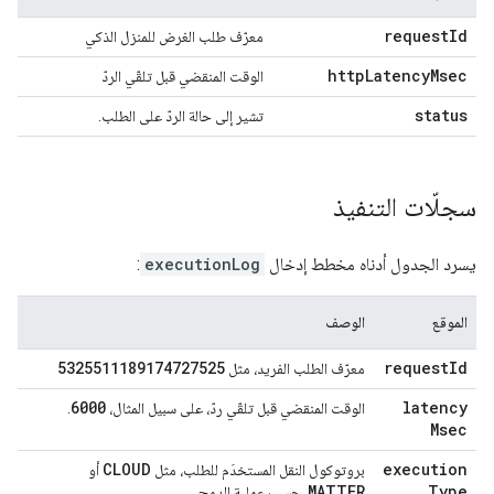
request
Id
معرّف طلب الغرض للمنزل الذكي
http
Latency
Msec
الوقت المنقضي قبل تلقّي الردّ
status
تشير إلى حالة الردّ على الطلب.
سجلّات التنفيذ
يسرد الجدول أدناه مخطط إدخال
executionLog
:
الموقع
الوصف
5325511189174727525
request
Id
معرّف الطلب الفريد، مثل
6000
latency
الوقت المنقضي قبل تلقّي ردّ، على سبيل المثال،
.
Msec
CLOUD
execution
بروتوكول النقل المستخدَم للطلب، مثل
أو
MATTER
Type
، حسب عملية الدمج