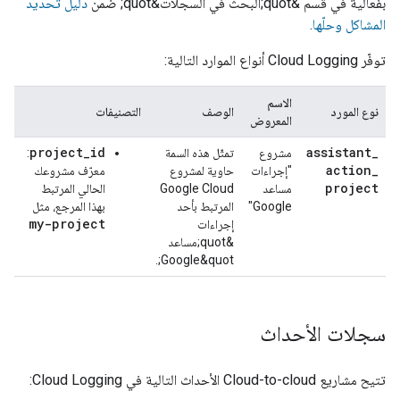
بفعالية في قسم &quot;البحث في السجلّات&quot; ضمن
دليل تحديد
المشاكل وحلّها
.
توفّر
Cloud Logging
أنواع الموارد التالية:
الاسم
نوع المورد
الوصف
التصنيفات
المعروض
project_id
assistant
_
مشروع
تمثّل هذه السمة
:
action
_
"إجراءات
حاوية لمشروع
معرّف مشروعك
project
مساعد
Google Cloud
الحالي المرتبط
Google"
المرتبط بأحد
بهذا المرجع، مثل
my-project
إجراءات
&quot;مساعد
Google&quot;.
سجلات الأحداث
تتيح مشاريع
Cloud-to-cloud
الأحداث التالية في Cloud Logging: