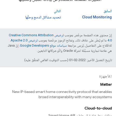
السابق
التالي
Cloud Monitoring
تحديد مشاكل الدمج وحلّها
إنّ محتوى هذه الصفحة مرخّص بموجب
ترخيص Creative Commons Attribution
4.0‏
ما لم يُنصّ على خلاف ذلك، ونماذج الرموز مرخّصة بموجب
ترخيص Apache 2.0‏
.
للاطّلاع على التفاصيل، يُرجى مراجعة
سياسات موقع Google Developers‏
. إنّ Java
هي علامة تجارية مسجَّلة لشركة Oracle و/أو شركائها التابعين.
تاريخ التعديل الأخير: 2022-02-01 (حسب التوقيت العالمي المتفَّق عليه)
للأجهزة
Matter
New IP-based smart home connectivity protocol that enables
broad interoperability with many ecosystems
Cloud-to-cloud
يمكنك ربط خلفية السحابة بـ Smart Home API