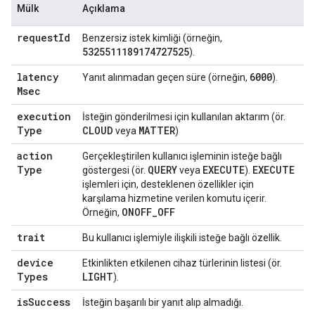
Mülk
Açıklama
request
Id
Benzersiz istek kimliği (örneğin,
5325511189174727525
).
latency
6000
Yanıt alınmadan geçen süre (örneğin,
).
Msec
execution
İsteğin gönderilmesi için kullanılan aktarım (ör.
Type
CLOUD
MATTER
veya
)
action
Gerçekleştirilen kullanıcı işleminin isteğe bağlı
Type
QUERY
EXECUTE
EXECUTE
göstergesi (ör.
veya
).
işlemleri için, desteklenen özellikler için
karşılama hizmetine verilen komutu içerir.
ONOFF
_
OFF
Örneğin,
trait
Bu kullanıcı işlemiyle ilişkili isteğe bağlı özellik.
device
Etkinlikten etkilenen cihaz türlerinin listesi (ör.
Types
LIGHT
).
is
Success
İsteğin başarılı bir yanıt alıp almadığı.