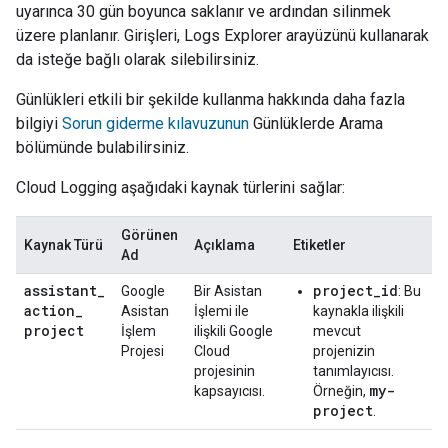
uyarınca 30 gün boyunca saklanır ve ardından silinmek
üzere planlanır. Girişleri, Logs Explorer arayüzünü kullanarak
da isteğe bağlı olarak silebilirsiniz.
Günlükleri etkili bir şekilde kullanma hakkında daha fazla
bilgiyi
Sorun giderme kılavuzunun
Günlüklerde Arama
bölümünde bulabilirsiniz.
Cloud Logging
aşağıdaki kaynak türlerini sağlar:
Görünen
Kaynak Türü
Açıklama
Etiketler
Ad
assistant
_
project_id
Google
Bir Asistan
: Bu
action
_
Asistan
İşlemi ile
kaynakla ilişkili
project
İşlem
ilişkili Google
mevcut
Projesi
Cloud
projenizin
projesinin
tanımlayıcısı.
my-
kapsayıcısı.
Örneğin,
project
.