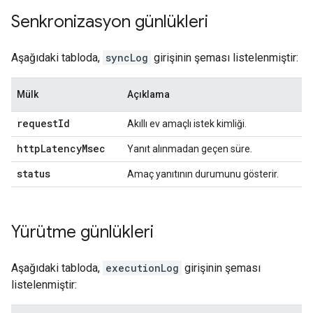
Senkronizasyon günlükleri
Aşağıdaki tabloda,
syncLog
girişinin şeması listelenmiştir:
Mülk
Açıklama
request
Id
Akıllı ev amaçlı istek kimliği.
http
Latency
Msec
Yanıt alınmadan geçen süre.
status
Amaç yanıtının durumunu gösterir.
Yürütme günlükleri
Aşağıdaki tabloda,
executionLog
girişinin şeması
listelenmiştir: