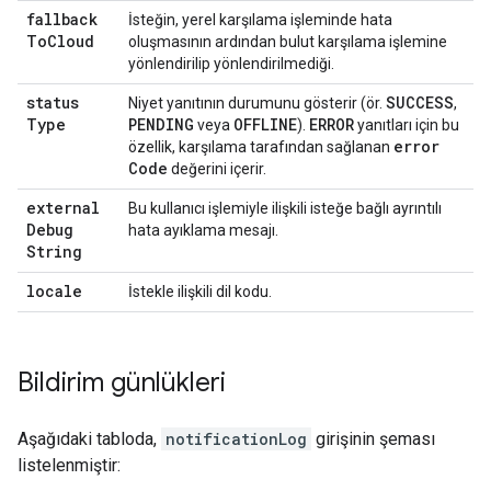
fallback
İsteğin, yerel karşılama işleminde hata
To
Cloud
oluşmasının ardından bulut karşılama işlemine
yönlendirilip yönlendirilmediği.
status
SUCCESS
Niyet yanıtının durumunu gösterir (ör.
,
Type
PENDING
OFFLINE
ERROR
veya
).
yanıtları için bu
error
özellik, karşılama tarafından sağlanan
Code
değerini içerir.
external
Bu kullanıcı işlemiyle ilişkili isteğe bağlı ayrıntılı
Debug
hata ayıklama mesajı.
String
locale
İstekle ilişkili dil kodu.
Bildirim günlükleri
Aşağıdaki tabloda,
notificationLog
girişinin şeması
listelenmiştir: