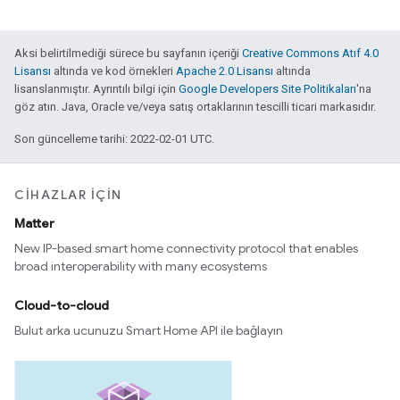
Aksi belirtilmediği sürece bu sayfanın içeriği
Creative Commons Atıf 4.0
Lisansı
altında ve kod örnekleri
Apache 2.0 Lisansı
altında
lisanslanmıştır. Ayrıntılı bilgi için
Google Developers Site Politikaları
'na
göz atın. Java, Oracle ve/veya satış ortaklarının tescilli ticari markasıdır.
Son güncelleme tarihi: 2022-02-01 UTC.
CIHAZLAR IÇIN
Matter
New IP-based smart home connectivity protocol that enables
broad interoperability with many ecosystems
Cloud-to-cloud
Bulut arka ucunuzu Smart Home API ile bağlayın