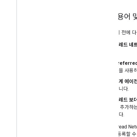
주요 용어 및
시작하기 전에 다
스레드 네트
기
Preferr
명을 사용하
경계 에이전트
합니다.
스레드 보더
에 추가하는
니다.
많은 Thread Net
콜백을 등록할 수