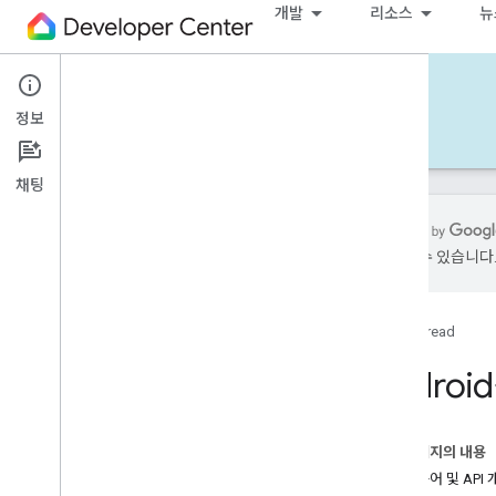
개발
리소스
뉴
Thread
정보
Get Started
참조
지원
채팅
가 있을 수 있습니다
Overview
Release notes
홈
Thread
Learn
Andro
Thread Primer
Support
이 페이지의 내용
Codelabs
주요 용어 및 API 