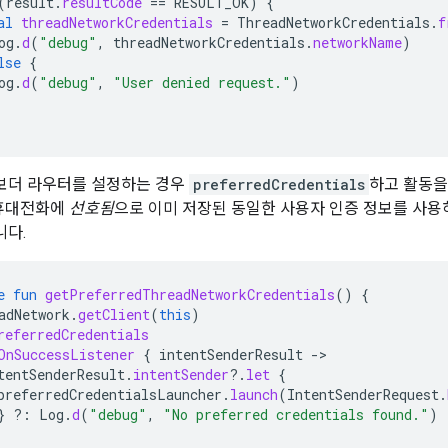
(
result
.
resultCode
==
RESULT_OK
)
{
al
threadNetworkCredentials
=
ThreadNetworkCredentials
.
f
og
.
d
(
"debug"
,
threadNetworkCredentials
.
networkName
)
lse
{
og
.
d
(
"debug"
,
"User denied request."
)
 보더 라우터를 설정하는 경우
preferredCredentials
하고 활동을 
가 휴대전화에
선호됨
으로 이미 저장된 동일한 사용자 인증 정보를 사용
니다.
e
fun
getPreferredThreadNetworkCredentials
()
{
adNetwork
.
getClient
(
this
)
referredCredentials
OnSuccessListener
{
intentSenderResult
-
tentSenderResult
.
intentSender
?.
let
{
preferredCredentialsLauncher
.
launch
(
IntentSenderRequest
.
}
?:
Log
.
d
(
"debug"
,
"No preferred credentials found."
)