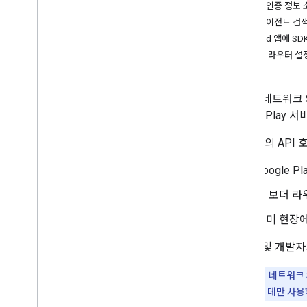
Sharing the Thread Network With
사용자 인증 정보 
Google Thread Credentials APIs
보더 에이전트 검
Android 앱에 SD
새 경계 라우터 설
스레드 네트워크 S
Google Pla
단 몇 번의 API
Google
새 보더 라
이미 현장에
사용자 및 개발자
참고:
스레드 네트워크 
기기에 연결하는 데만 사용