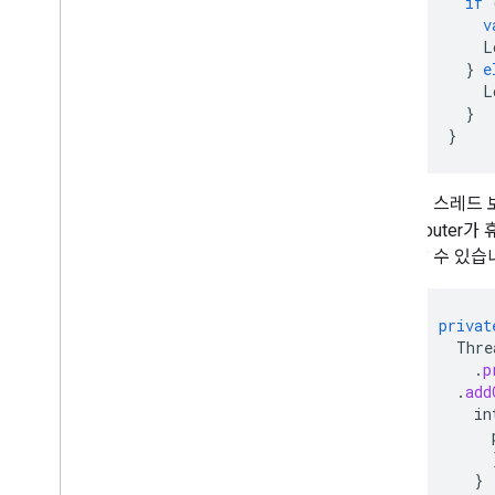
if
v
L
}
e
L
}
}
새 스레드
Router
할 수 있습
privat
Thre
.
p
.
add
in
}