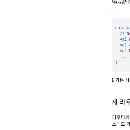
선택사항:
다.
data
c
// N
val
val
val
...
)
다음으로 기본 사
새 경계 라
새 경계 라우터의
한 경우 스레드 