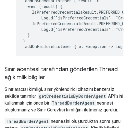
.addOnSuccessListener
{
result
when
(result)
IsPreferredCredentialsResult.PREFERRED_CR
Log.d("isPreferredCredentials",
"Cred
IsPreferredCredentialsResult.PREFERRED_CR
Log.d("isPreferredCredentials",
"Cred
}

}

.addOnFailureListener
{
e:
Exception
->
Log.d
Sınır acentesi tarafından gönderilen Thread
ağ kimlik bilgileri
Sınır aracısı kimliği, sınır yönlendirici cihazını benzersiz
şekilde tanımlar.
getCredentialsByBorderAgent
API'sini
kullanmak için önce bir
ThreadBorderAgent
nesnesi
oluşturmanız ve Sınır Görevlisi kimliğini iletmeniz gerekir.
ThreadBorderAgent
nesnesini oluşturduktan sonra şunu