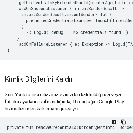
.addOnSuccessListener
{
intentSenderResult
intentSenderResult.intentSender?.let
?:
Log.d("debug",
"No
credentials
.addOnFailureListener
{
e:
Exception
->
Log.d(TA
Kimlik Bilgilerini Kaldır
Sınır Yönlendirici cihazınız evinizden kaldırıldığında veya
fabrika ayarlarına sıfırlandığında, Thread ağını Google Play
hizmetlerinden kaldırması gerekiyor.
private
fun
removeCredentials(borderAgentInfo:
Borde