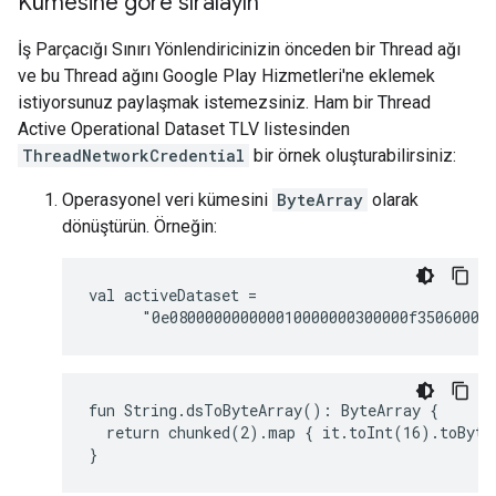
Kümesine göre sıralayın
İş Parçacığı Sınırı Yönlendiricinizin önceden bir Thread ağı
ve bu Thread ağını Google Play Hizmetleri'ne eklemek
istiyorsunuz paylaşmak istemezsiniz. Ham bir Thread
Active Operational Dataset TLV listesinden
ThreadNetworkCredential
bir örnek oluşturabilirsiniz:
Operasyonel veri kümesini
ByteArray
olarak
dönüştürün. Örneğin:
val activeDataset =

fun String.dsToByteArray(): ByteArray {

  return chunked(2).map { it.toInt(16).toByte