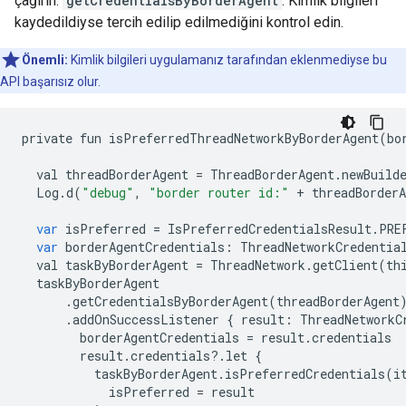
çağırın:
getCredentialsByBorderAgent
. Kimlik bilgileri
kaydedildiyse tercih edilip edilmediğini kontrol edin.
Önemli:
Kimlik bilgileri uygulamanız tarafından eklenmediyse bu
API başarısız olur.
private
fun
isPreferredThreadNetworkByBorderAgent
(
bo
val
threadBorderAgent
=
ThreadBorderAgent
.
newBuild
Log
.
d
(
"debug"
,
"border router id:"
+
threadBorderA
var
isPreferred
=
IsPreferredCredentialsResult
.
PRE
var
borderAgentCredentials
:
ThreadNetworkCredentia
val
taskByBorderAgent
=
ThreadNetwork
.
getClient
(
th
taskByBorderAgent
.
getCredentialsByBorderAgent
(
threadBorderAgent
.
addOnSuccessListener
{
result
:
ThreadNetworkC
borderAgentCredentials
=
result
.
credentials
result
.
credentials
?
.
let
{
taskByBorderAgent
.
isPreferredCredentials
(
i
isPreferred
=
result