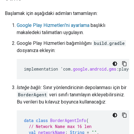
Başlamak için aşağıdaki adımları tamamlayın:
Google Play Hizmetleri'ni ayarlama
başlıklı
makaledeki talimatları uygulayın.
Google Play Hizmetleri bağımlılığını
build.gradle
dosyanıza ekleyin:
implementation
'
com
.
google
.
android
.
gms
:
play
-
s
İsteğe bağlı:
Sınır yönlendiricinin depolanması için bir
BorderAgent
veri sınıfı tanımlayın ekleyebilirsiniz.
Bu verileri bu kılavuz boyunca kullanacağız:
data
class
BorderAgentInfo
(
// Network Name max 16 len
val
networkName
:
String
=
""
,