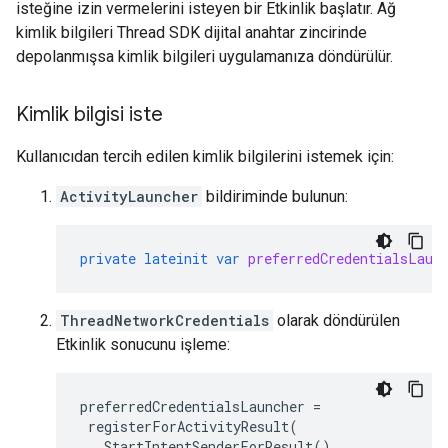
isteğine izin vermelerini isteyen bir Etkinlik başlatır. Ağ
kimlik bilgileri Thread SDK dijital anahtar zincirinde
depolanmışsa kimlik bilgileri uygulamanıza döndürülür.
Kimlik bilgisi iste
Kullanıcıdan tercih edilen kimlik bilgilerini istemek için:
ActivityLauncher
bildiriminde bulunun:
private
lateinit
var
preferredCredentialsLaun
ThreadNetworkCredentials
olarak döndürülen
Etkinlik sonucunu işleme:
preferredCredentialsLauncher
=
registerForActivityResult
(
StartIntentSenderForResult
()