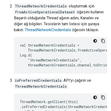
ThreadNetworkCredentials
oluşturmak için
fromActiveOperationalDataset
öğesini kullanın.
Başarılı olduğunda Thread ağının adını, Kanalını ve
diğer ağ bilgileri. Tesislerin tam listesi için şuraya
bakın:
ThreadNetworkCredentials
öğesini tıklayın.
val threadNetworkCredentials =

    ThreadNetworkCredentials.fromActiveOperati
Log.d(

    "threadNetworkCredentials",

isPreferredCredentials
API'yi çağırın ve
ThreadNetworkCredentials
.
ThreadNetwork.getClient(this)

.isPreferredCredentials(threadNetworkCredentia