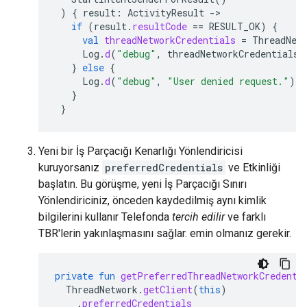
)
{
result
:
ActivityResult
-
if
(
result
.
resultCode
==
RESULT_OK
)
{
val
threadNetworkCredentials
=
ThreadNet
Log
.
d
(
"debug"
,
threadNetworkCredentials
.
}
else
{
Log
.
d
(
"debug"
,
"User denied request."
)
}
}
Yeni bir İş Parçacığı Kenarlığı Yönlendiricisi
kuruyorsanız
preferredCredentials
ve Etkinliği
başlatın. Bu görüşme, yeni İş Parçacığı Sınırı
Yönlendiriciniz, önceden kaydedilmiş aynı kimlik
bilgilerini kullanır Telefonda
tercih edilir
ve farklı
TBR'lerin yakınlaşmasını sağlar. emin olmanız gerekir.
private
fun
getPreferredThreadNetworkCredenti
ThreadNetwork
.
getClient
(
this
)
.
preferredCredentials