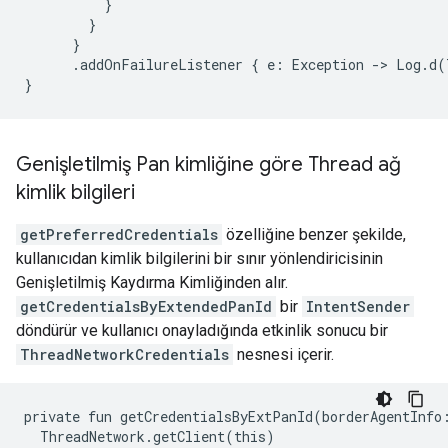
}
}
}
.
addOnFailureListener
{
e
:
Exception
-
>
Log
.
d
(
}
Genişletilmiş Pan kimliğine göre Thread ağ
kimlik bilgileri
getPreferredCredentials
özelliğine benzer şekilde,
kullanıcıdan kimlik bilgilerini bir sınır yönlendiricisinin
Genişletilmiş Kaydırma Kimliğinden alır.
getCredentialsByExtendedPanId
bir
IntentSender
döndürür ve kullanıcı onayladığında etkinlik sonucu bir
ThreadNetworkCredentials
nesnesi içerir.
private
fun
getCredentialsByExtPanId(borderAgentInfo