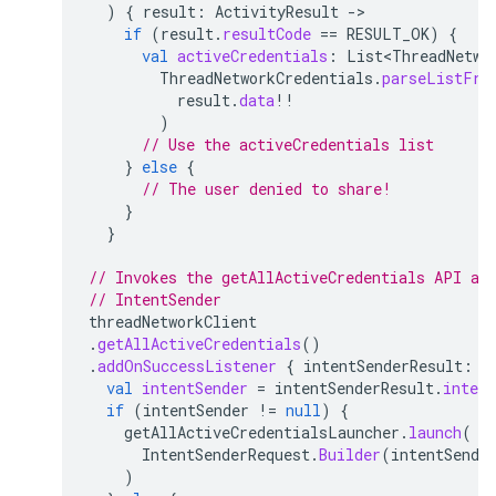
)
{
result
:
ActivityResult
-
if
(
result
.
resultCode
==
RESULT_OK
)
{
val
activeCredentials
:
List<ThreadNetwo
ThreadNetworkCredentials
.
parseListFro
result
.
data
!!
)
// Use the activeCredentials list
}
else
{
// The user denied to share!
}
}
// Invokes the getAllActiveCredentials API an
// IntentSender
threadNetworkClient
.
getAllActiveCredentials
()
.
addOnSuccessListener
{
intentSenderResult
:
I
val
intentSender
=
intentSenderResult
.
intent
if
(
intentSender
!=
null
)
{
getAllActiveCredentialsLauncher
.
launch
(
IntentSenderRequest
.
Builder
(
intentSende
)