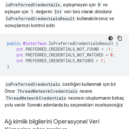
isPreferredCredentails
, eşleşmeyen için
0
ve
eşleşen için
1
değerini
Int
veri türü olarak döndürür.
IsPreferredCredentialsResult
kullanabilirsiniz ve
sonuçlarınızı kontrol edin.
public
@interface
IsPreferredCredentialsResult
{
int
PREFERRED_CREDENTIALS_NOT_FOUND
=
-
1
;
int
PREFERRED_CREDENTIALS_NOT_MATCHED
=
0
;
int
PREFERRED_CREDENTIALS_MATCHED
=
1
;
}
isPreferredCredentials
özelliğini kullanmak için bir
Önce
ThreadNetworkCredentials
nesne.
ThreadNetworkCredentials
nesnesi oluşturmanın birkaç
yolu vardır. Sonraki adımlarda bu seçenekleri inceleyeceğiz.
Ağ kimlik bilgilerini Operasyonel Veri