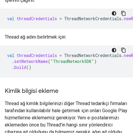
işlevini çağırın:
val
threadCredentials
=
ThreadNetworkCredentials
.
new
Thread ağ adını belirtmek için:
val
threadCredentials
=
ThreadNetworkCredentials
.
new
.
setNetworkName
(
"ThreadNetworkSDK"
)
.
build
()
Kimlik bilgisi ekleme
Thread ağ kimlik bilgilerinizi diğer Thread tedarikçi firmaları
tarafından kullanılabilir hale getirmek için onları Google Play
hizmetlerine eklememiz gerekiyor. Yeni e-postalarımızı
eklemeden önce bu Thread'in hangi sınır yönlendirici
cihazına ait olduğunu da bilmemiz gerekir. ağın ait olduğu