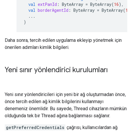
val
extPanId
:
ByteArray
=
ByteArray
(
16
),
val
borderAgentId
:
ByteArray
=
ByteArray
(
16
...
)
Daha sonra, tercih edilen uygulama ekleyip yönetmek için
önerilen adımları kimlik bilgileri.
Yeni sınır yönlendirici kurulumları
Yeni sınır yönlendiricileri için yeni bir ağ oluşturmadan önce,
önce tercih edilen ağ kimlik bilgilerini kullanmayı
denemeniz önemlidir. Bu sayede, Thread cihazların mümkün
olduğunda tek bir Thread ağına bağlanması sağlanır.
getPreferredCredentials
çağrısı, kullanıcılardan ağ