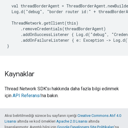
val
threadBorderAgent
=
Log.d("debug",
"border
router
id:"
+
threadBorderA
.addOnSuccessListener
{
Log.d("debug",
"Creden
.addOnFailureListener
{
e:
Exception
->
Log.d(
Kaynaklar
Thread Network SDK'sı hakkında daha fazla bilgi edinmek
için
API Referansı
'na bakın.
Aksi belirtilmediği sürece bu sayfanın içeriği
Creative Commons Atıf 4.0
Lisansı
altında ve kod örnekleri
Apache 2.0 Lisansı
altında
lisanslanmıştır. Ayrıntılı bilgi için
Google Developers Site Politikaları
'na