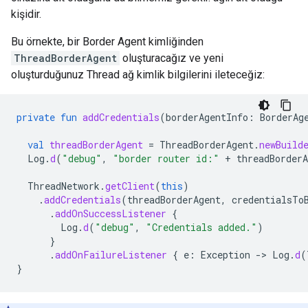
kişidir.
Bu örnekte, bir Border Agent kimliğinden
ThreadBorderAgent
oluşturacağız ve yeni
oluşturduğunuz Thread ağ kimlik bilgilerini ileteceğiz:
private
fun
addCredentials
(
borderAgentInfo
:
BorderAg
val
threadBorderAgent
=
ThreadBorderAgent
.
newBuild
Log
.
d
(
"debug"
,
"border router id:"
+
threadBorderA
ThreadNetwork
.
getClient
(
this
)
.
addCredentials
(
threadBorderAgent
,
credentialsTo
.
addOnSuccessListener
{
Log
.
d
(
"debug"
,
"Credentials added."
)
}
.
addOnFailureListener
{
e
:
Exception
-
>
Log
.
d
(
}