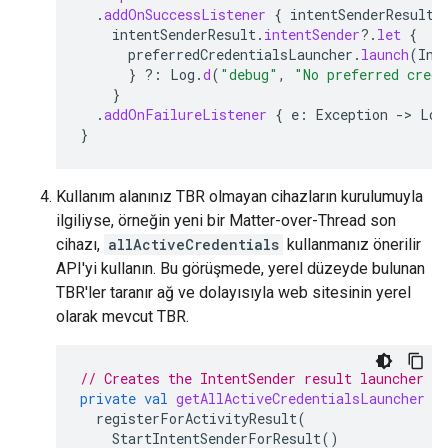
.
addOnSuccessListener
{
intentSenderResult
intentSenderResult
.
intentSender
?.
let
{
preferredCredentialsLauncher
.
launch
(
Int
}
?:
Log
.
d
(
"debug"
,
"No preferred crede
}
.
addOnFailureListener
{
e
:
Exception
-
>
Log
}
Kullanım alanınız TBR olmayan cihazların kurulumuyla
ilgiliyse, örneğin yeni bir Matter-over-Thread son
cihazı,
allActiveCredentials
kullanmanız önerilir
API'yi kullanın. Bu görüşmede, yerel düzeyde bulunan
TBR'ler taranır ağ ve dolayısıyla web sitesinin yerel
olarak mevcut TBR.
// Creates the IntentSender result launcher f
private
val
getAllActiveCredentialsLauncher
=
registerForActivityResult
(
StartIntentSenderForResult
()