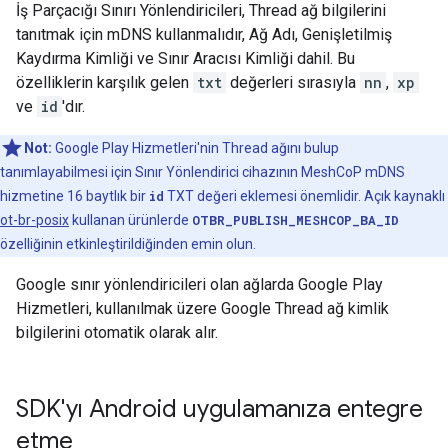
İş Parçacığı Sınırı Yönlendiricileri, Thread ağ bilgilerini
tanıtmak için mDNS kullanmalıdır, Ağ Adı, Genişletilmiş
Kaydırma Kimliği ve Sınır Aracısı Kimliği dahil. Bu
özelliklerin karşılık gelen
txt
değerleri sırasıyla
nn
,
xp
ve
id
'dır.
Not:
Google Play Hizmetleri'nin Thread ağını bulup
tanımlayabilmesi için Sınır Yönlendirici cihazının MeshCoP mDNS
hizmetine 16 baytlık bir
id
TXT değeri eklemesi önemlidir. Açık kaynaklı
ot-br-posix
kullanan ürünlerde
OTBR_PUBLISH_MESHCOP_BA_ID
özelliğinin etkinleştirildiğinden emin olun.
Google sınır yönlendiricileri olan ağlarda Google Play
Hizmetleri, kullanılmak üzere Google Thread ağ kimlik
bilgilerini otomatik olarak alır.
SDK'yı Android uygulamanıza entegre
etme