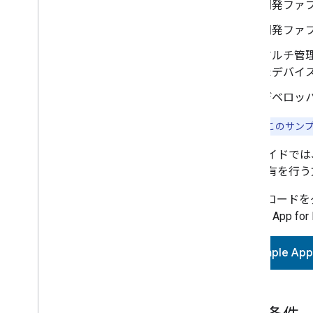
開発ファ
開発ファ
マルチ管
たデバイ
デベロッパ
注:
現在、このサンプ
このガイドでは
御、共有を行う
ソースコードを
Sample App for 
Sample App