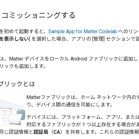
をコミッショニングする
を初めて起動すると、
Sample App for Matter
Codelab
へのリン
を表示しない
] を選択した場合、アプリの [管理] セクショ
。
は、
Matter
デバイスをローカル Android ファブリックに追
リックも追加します。
ファブリックとは
Matter
ファブリックは、ホーム ネットワーク内の
り、デバイス間の通信を可能にします。
デバイスには、プラットフォーム、アプリ、また
対応するファブリックが 1 つ以上存在する場合があ
同じ認証情報と
認証局
（
CA
）を共有します。これらの認証情