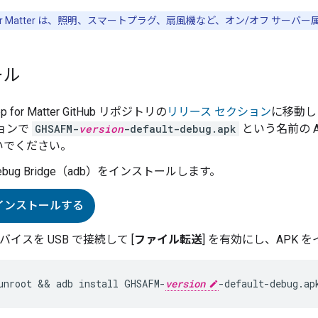
r Matter
は、照明、スマートプラグ、扇風機など、オン/オフ サーバー
ール
p for Matter
GitHub リポジトリの
リリース セクション
に移動し
ョンで
GHSAFM-
version
-default-debug.apk
という名前の A
いでください。
d Debug Bridge（adb）をインストールします。
をインストールする
 デバイスを USB で接続して [
ファイル転送
] を有効にし、APK
unroot && adb install GHSAFM-
version