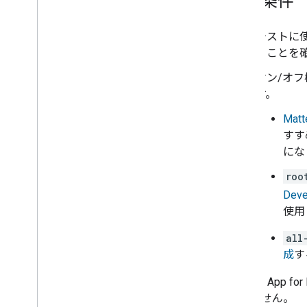
前提条件
テストに使
ることを
オン/オ
す。
Matt
すす
にな
roo
Deve
使用
all
成
す
Sample App for 
ありません。