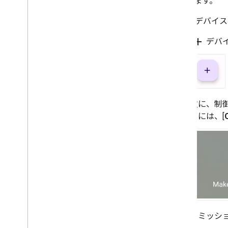
てられます。
Matter
デバイス
add
[
デバイ
次に、制
るには、[
コミッシ