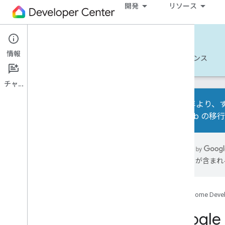
開発
リソース
Matter
情報
使ってみる
詳細
開発
リファレンス
チャット
2026 年より、す
Test Lab の
概要
サンプル
には誤りが含まれ
Google Home のサンプルアプリ
インテント ベースのコミッション
（IBC）
Google Home Deve
すべてのサンプル
Goog
API ガイド