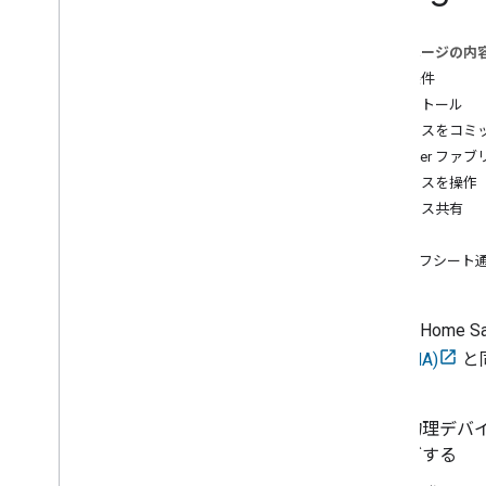
Matter API
案件のコミッショニング
このページの内
Thread ネットワーク API
前提条件
インストール
ツール
デバイスをコミ
Google Cloud Platform 分析
Matter ファ
VS Code 用 Google Home 拡張機能
デバイスを操作
Android Studio 用 Google Home プラ
デバイス共有
グイン
設定
Google Home UI Automator
ハーフシート
Matter 仮想デバイス
ZCL Advanced Platform（ZAP）
すべてのツール
Google Home Sa
app (GHA)
と
データ開示
ります。
Home Mobile SDK
物理デバ
グする