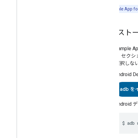
重要:
Sample App fo
インスト
Sample Ap
ト セクシ
選択しな
Androi
adb 
Android
$ adb 