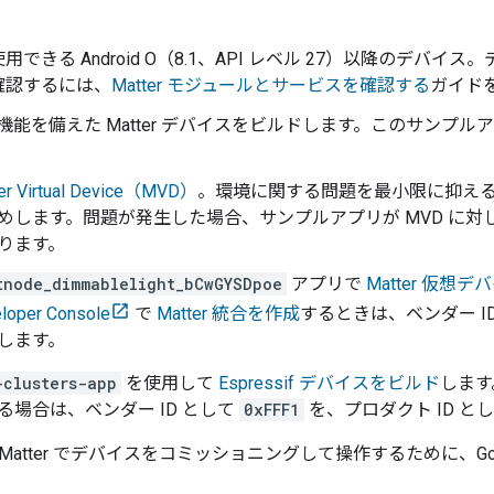
用できる Android O（8.1、API レベル 27）以降のデバイ
確認するには、
Matter
モジュールとサービスを確認する
ガイド
フ機能を備えた
Matter
デバイスをビルドします。このサンプルアプ
er Virtual Device（MVD）
。環境に関する問題を最小限に抑える
めします。問題が発生した場合、サンプルアプリが MVD に
ります。
tnode_dimmablelight_bCwGYSDpoe
アプリで
Matter
仮想デバ
loper Console
で
Matter
統合を作成
するときは、ベンダー I
します。
-clusters-app
を使用して
Espressif デバイスをビルド
します
る場合は、ベンダー ID として
0xFFF1
を、プロダクト ID と
Matter
でデバイスをコミッショニングして操作するために、
Go