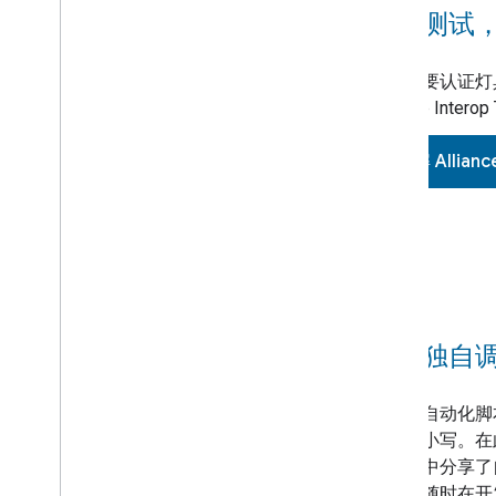
跳过测试
如果您要认证灯
Alliance Inter
了解 Alliance
不要独自
无法让自动化脚
区分大小写。在
者论坛中分享了
您可以随时在开