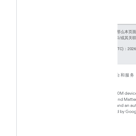
如未另行说明，那么本页
Java 是 Oracle 和/
最后更新时间 (UTC)：2026-
对于设备
对于应用、平台和服务
Matter
Home APIs
New IP-based smart home
Access over 600M device
connectivity protocol that enables
Google Home and Matte
broad interoperability with many
infrastructure, and an a
ecosystems
engine powered by Goog
intelligence
Cloud-to-cloud
使用 Smart Home API 关联您的云后端