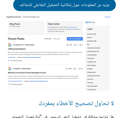
مزيد من المعلومات حول إمكانية التشغيل التفاعلي للتحالف
لا تحاول تصحيح الأخطاء بمفردك
هل تواجه مشكلة في تشغيل النص البرمجي في "أداة تعديل النصوص