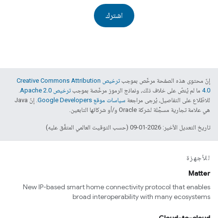
اشترك
إنّ محتوى هذه الصفحة مرخّص بموجب
ترخيص Creative Commons Attribution
4.0‏
ما لم يُنصّ على خلاف ذلك، ونماذج الرموز مرخّصة بموجب
ترخيص Apache 2.0‏
.
للاطّلاع على التفاصيل، يُرجى مراجعة
سياسات موقع Google Developers‏
. إنّ Java
هي علامة تجارية مسجَّلة لشركة Oracle و/أو شركائها التابعين.
تاريخ التعديل الأخير: 2026-01-09 (حسب التوقيت العالمي المتفَّق عليه)
للأجهزة
Matter
New IP-based smart home connectivity protocol that enables
broad interoperability with many ecosystems