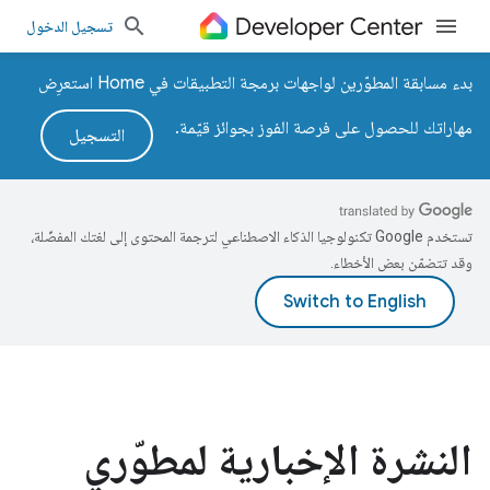
تسجيل الدخول
بدء مسابقة المطوّرين لواجهات برمجة التطبيقات في Home استعرِض
مهاراتك للحصول على فرصة الفوز بجوائز قيّمة.
التسجيل
تستخدم Google تكنولوجيا الذكاء الاصطناعي لترجمة المحتوى إلى لغتك المفضّلة،
وقد تتضمّن بعض الأخطاء.
النشرة الإخبارية لمطوّري