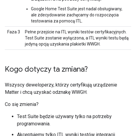
Google Home Test Suite
jest nadal obsługiwany,
ale zdecydowanie zachęcamy do rozpoczęcia
testowania za pomocą
ITL
.
Faza 3
Pełne przejście na
ITL
wyniki testów certyfikacyjnych.
Test Suite
zostanie wyłączona, a
ITL
wyniki testu będą
jedyną opcją uzyskania plakietki
WWGH
.
Kogo dotyczy ta zmiana?
Wszyscy deweloperzy, którzy certyfikują urządzenie
Matter
i chcą uzyskać odznakę
WWGH
.
Co się zmienia?
Test Suite
będzie używany tylko na potrzeby
programowania.
Akceptujemy tylko
ITL
wyniki testów integracji