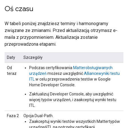
Oś czasu
W tabeli poniżej znajdziesz terminy i harmonogramy
związane ze zmianami. Przed aktualizacją otrzymasz e-
maila z przypomnieniem. Aktualizacja zostanie
przeprowadzona etapami.
Daty
Szczegóły
Od
Podczas certyfikowania
Matter
obsługiwanych
teraz
urządzeń
możesz uwzględnić
Alliance
wyniki testu
ITL
w celu przeprowadzenia testów w
Google
Home Developer Console
.
Zaktualizuj
Developer Console
, aby uwzględnić
więcej typów urządzeń, i zaakceptuj wyniki testu
ITL
.
Faza 2
Opcja Dual-Path.
Zaakceptuj wyniki testów wszystkich
Matter
typów
urządzeń
ITL
na potrzeby certyfikacji.