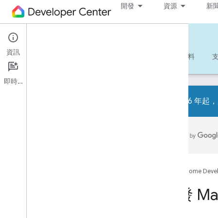
開發
資源
新
Matter
資訊
開始使用
瞭解詳情
開發
參考資料
即時通訊
2026 年起，
總覽
範例
Matter 專用的 Google Home 範例應
用程式
Google Home Deve
意圖意圖委任 (IBC)
開發 Ma
所有範例
API 指南