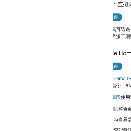
Matter 虛
開發階段
開發人員可透
建構、委派至網
Google Home
開發階段
Google Home Ext
泡」等指令，
As
在
開發階段
使用
測試整合至 
即時查看
檢查記錄訊