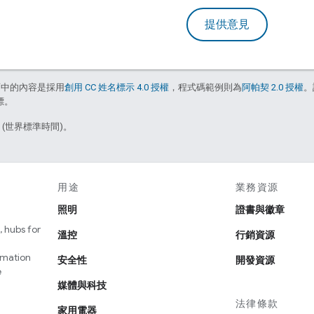
提供意見
面中的內容是採用
創用 CC 姓名標示 4.0 授權
，程式碼範例則為
阿帕契 2.0 授權
。
標。
7 (世界標準時間)。
用途
業務資源
照明
證書與徽章
 hubs for
溫控
行銷資源
omation
安全性
開發資源
e
媒體與科技
法律條款
家用電器