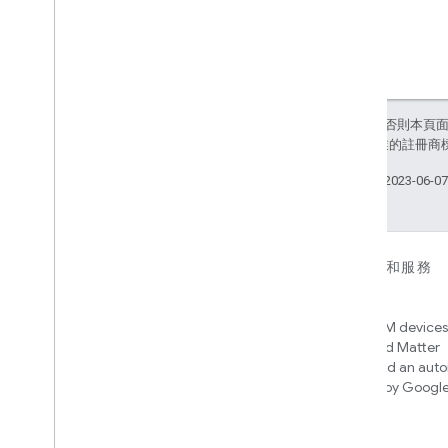
除非另有註明，否則本頁
和/或其關聯企業的註冊商
上次更新時間：2023-06-0
裝置
應用程式、平台和服務
Matter
Home APIs
New IP-based smart home
Access over 600M devices,
connectivity protocol that enables
Google Home and Matter
broad interoperability with many
infrastructure, and an aut
ecosystems
engine powered by Googl
intelligence
Cloud-to-cloud