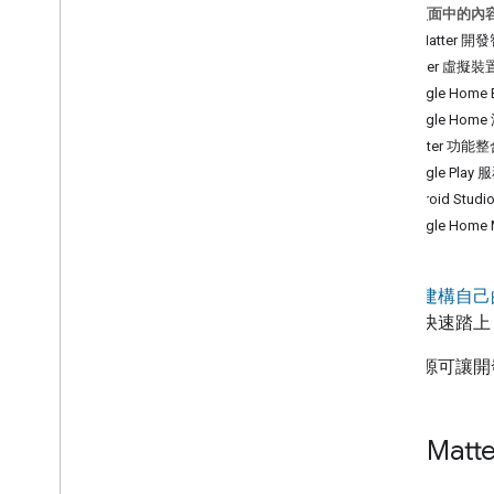
這個頁面中的內
Matter API
使用 Matter 
案件
Matter 虛擬裝
Thread Network API
Google Home E
Google Hom
工具
將 Matter 功能
Google Cloud Platform 數據分析
Google Play 服
VS Code 適用的 Google Home 擴充功
能
Android Stu
Android Studio 專用的 Google Home
Google Hom
外掛程式
Google Home UI Automator
Matter 虛擬裝置
無論是
建構自己
ZCL 進階平台 (ZAP)
協助您快速踏
所有工具
這些資源可讓開
資料揭露
Home Mobile SDK
使用 Mat