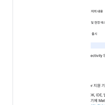
2
.
프로젝트 설정
이 페이지의 내용
3
.
기기 설정
개발
테스트 및 현장 테
4
.
테스트
OTA
인증 및 출시
5
.
필드 시험
6
.
OTA
{1
Connectivity S
7
.
인증
8
.
출시
개발
개발자 서비스 약관
개발자 정책
1.
Matter
지원 기
1. SDK, I
지원
2. 기기에
Mat