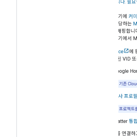
확인합니다.
필요
다.
3. 기기에
커
4. 해당하는
M
기기에 매핑합니다
5. 기기에서
M
2.
Alliance
에 
로 할당된 VID 
1.
Google Ho
중요
: 기존
Clou
2.
회사 프로필
참고
: 프로젝트
3. Matter
통
3. 기기를 연결하고