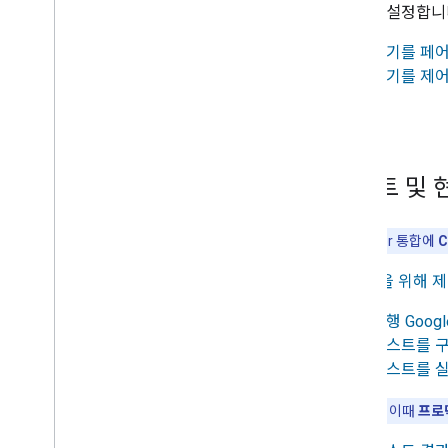
을 사용 설정합니
1.
기기를 페
2.
기기를 제
테스트 및 
참고:
Matter
통합에
C
4.
인증을 위해 
1.
실행
Googl
2.
테스트를 
3.
테스트를 
중요
: 이때
프로