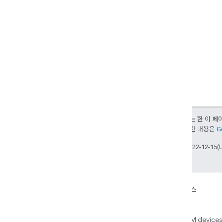
달리 명시되지 않는 한 이 
부여됩니다. 자세한 내용은
G
최종 업데이트: 2022-12-15(
기기
앱, 플랫폼, 서비스
Matter
Home APIs
New IP-based smart home
Access over 600M devices,