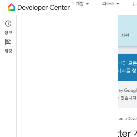
개발
리소스
뉴
Matter
정보
시작하기
알아보기
개발
참조
지원
채팅
2026년부터 모든
전환 페이지
를 
개요
개발자 체크리스트
출시 노트
가 있을 수 있습니다
Alliance Interop Test Lab 전환
문제 해결
Google Home Deve
1
.
Matter 기기 빌드
Matte