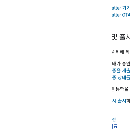
1.
Matter 
2.
Matter 
인증 및 출
8. 인증을 위해
1. 상태가 승
2.
인증을 제
3.
인증 상태를
9. 인증된 통합을
1.
즉시 출시
이전
arrow_back
개요