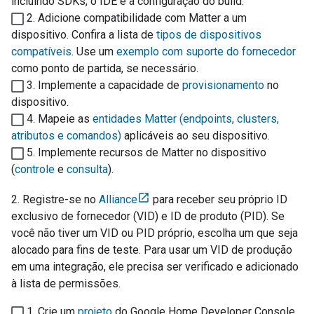
incluindo SDKs, o IDE e a configuração do build.
2. Adicione compatibilidade com
Matter
a um
dispositivo. Confira a lista de
tipos de dispositivos
compatíveis
. Use um
exemplo com suporte do fornecedor
como ponto de partida, se necessário.
3. Implemente a capacidade de
provisionamento
no
dispositivo.
4. Mapeie as
entidades
Matter
(endpoints, clusters,
atributos e comandos)
aplicáveis ao seu dispositivo.
5. Implemente recursos de
Matter
no dispositivo
(
controle
e
consulta
).
2. Registre-se no
Alliance
para receber seu próprio ID
exclusivo de fornecedor (VID) e ID de produto (PID). Se
você não tiver um VID ou PID próprio, escolha um que seja
alocado para fins de teste. Para usar um VID de produção
em uma integração, ele precisa ser verificado e adicionado
à lista de permissões.
1. Crie um
projeto
do
Google Home Developer Console