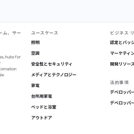
ーム、サー
ユースケース
ビジネス 
照明
認定とバッ
空調
マーケティン
s, hubs for
r
安全性とセキュリティ
開発リソー
utomation
le
メディアとテクノロジー
法的事項
家電
デベロッパ
台所用家電
デベロッパー
ベッドと浴室
アウトドア