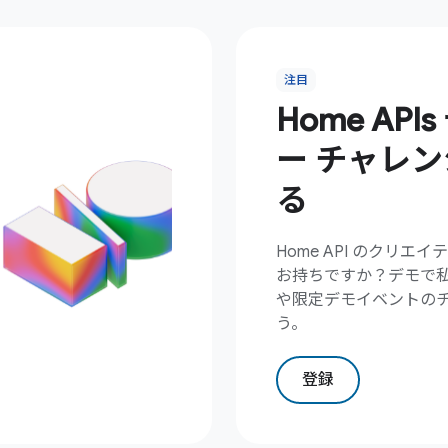
注目
Home AP
ー チャレ
る
Home API のクリエ
お持ちですか？デモで
や限定デモイベントの
う。
登録