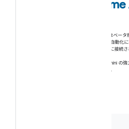
Gemini API と Hom
介
2025 年は忙しい年でした。Android と iOS は
エンスは煙探知機、ロック、掃除機、複雑な自動化に
5,000 台を超えるデバイスが Google Home に
Google Nest カメラの高度な分析機能と Gemini の強
します。今年の注目の発表をご確認ください。
動画を見る