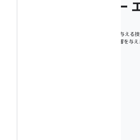
デベロッパー 
ユーザー調査に参加して、ユーザーに影響を与える技
ル、API を Google がどう進化させるかに影響を与
登録