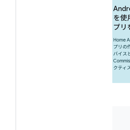
Andr
を使
プリ
Home 
プリの
バイスと
Commi
クティ