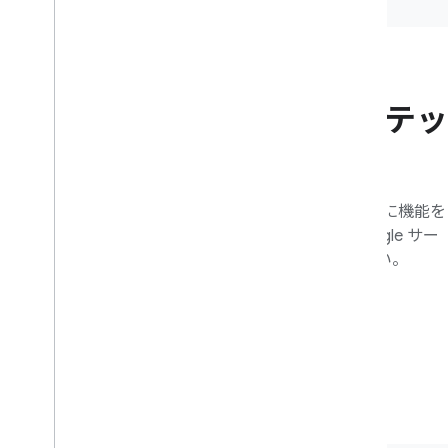
ブログ
Home API の次のステッ
プである Gemini
Gemini を活用した Home API がカメラに機能を
追加し、自動化を簡単にし、他の Google サー
フェスに拡大する仕組みをご覧ください。
ブログを読む