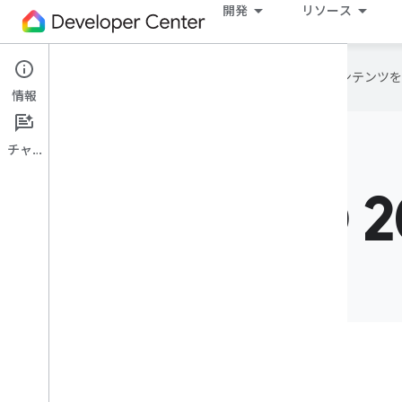
開発
リソース
Google は AI 技術を使用して、コン
情報
チャット
新機能
Google I/O 