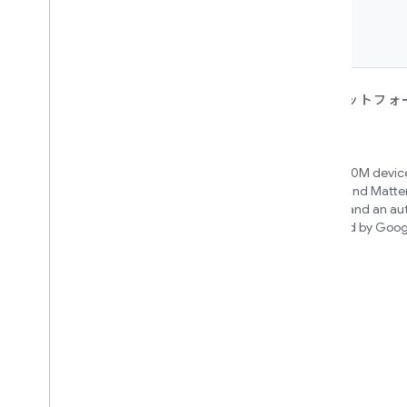
デバイス
アプリ、プラットフォ
ビス
Matter
Home APIs
New IP-based smart home
connectivity protocol that enables
Access over 600M device
broad interoperability with many
Google Home and Matte
ecosystems
infrastructure, and an a
engine powered by Goog
intelligence
Cloud-to-cloud
クラウド バックエンドと Smart Home
API を接続
構築する統合を見つける