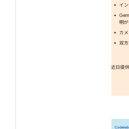
イン
Ge
明が
カメ
双方
* 近日提
新しい Codelab
Codelab