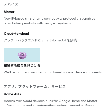
デバイス
Matter
New IP-based smart home connectivity protocol that enables
broad interoperability with many ecosystems
Cloud-to-cloud
クラウド バックエンドと Smart Home API を接続
構築する統合を見つける
We’ll recommend an integration based on your device and needs
アプリ、プラットフォーム、サービス
Home APIs
Access over 600M devices, hubs for Google Home and Matter
infrastructure, and an automation engine powered by Google