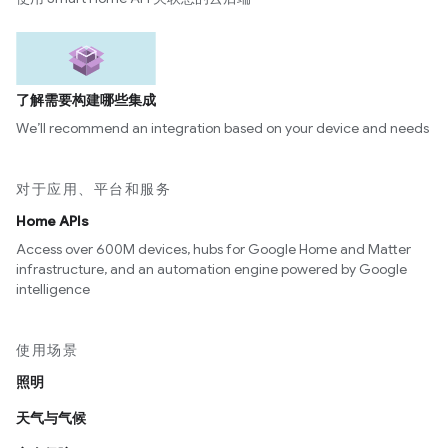
了解需要构建哪些集成
We’ll recommend an integration based on your device and needs
对于应用、平台和服务
Home APIs
Access over 600M devices, hubs for Google Home and Matter
infrastructure, and an automation engine powered by Google
intelligence
使用场景
照明
天气与气候