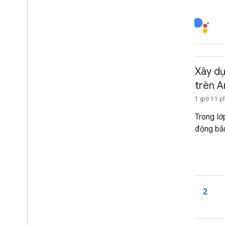
Xây d
trên A
1 giờ 11 p
Trong lớ
động bằ
1
2