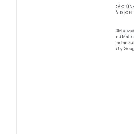
DÀNH CHO THIẾT BỊ
DÀNH CHO CÁC ỨN
NỀN TẢNG VÀ DỊCH
Matter
Home APIs
New IP-based smart home
connectivity protocol that enables
Access over 600M device
broad interoperability with many
Google Home and Matte
ecosystems
infrastructure, and an a
engine powered by Goog
intelligence
Cloud-to-cloud
Kết nối phần phụ trợ của nền tảng
đám mây của bạn với Smart Home API
Tìm hiểu xem nên tích hợp bằng
cách nào
We’ll recommend an integration
based on your device and needs