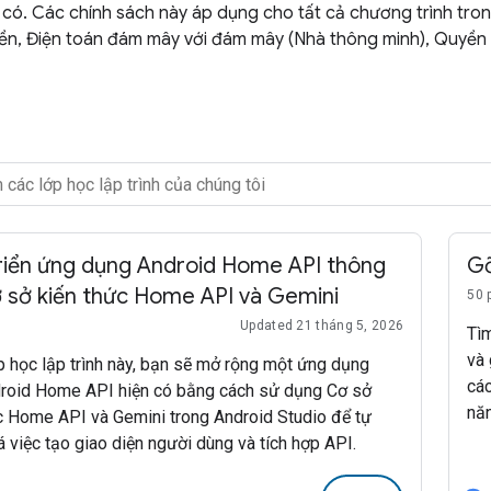
 có. Các chính sách này áp dụng cho tất cả chương trình tro
ền, Điện toán đám mây với đám mây (Nhà thông minh), Quyền tr
riển ứng dụng Android Home API thông
Gỡ
 sở kiến thức Home API và Gemini
50 
Updated 21 tháng 5, 2026
Tìm
và 
p học lập trình này, bạn sẽ mở rộng một ứng dụng
cá
roid Home API hiện có bằng cách sử dụng Cơ sở
nă
c Home API và Gemini trong Android Studio để tự
phá
 việc tạo giao diện người dùng và tích hợp API.
ph