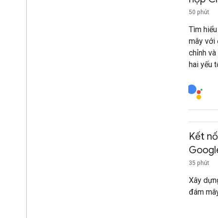
50 phút
Tìm hiểu
mây với 
chỉnh và
hai yếu t
Kết nố
Googl
35 phút
Xây dựng
đám mây 