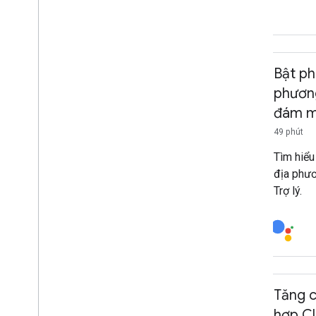
Bật ph
phương
đám 
49 phút
Tìm hiểu
địa phươ
Trợ lý.
Tăng c
hợp Cl