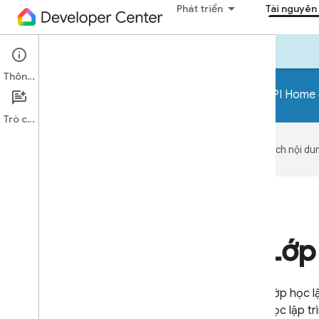
Phát triển
Tài nguyên
Công cụ
Mẫu
Lớp học lập trình
Bản tin
Thông tin
Cuộc thi dành cho nhà phát triển về API Home
Trò chuyện
Google sử dụng công nghệ AI để dịch nội dun
Lớp 
Lớp học lậ
học lập t