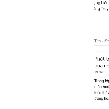
dụng hiện
năng Truy
LỌC THEO
Chọn một sản phẩm
Phát t
Chọn tất cả
qua cơ
33 phút
Từ đám mây sang đám mây
Trong lớ
Home API
mẫu And
Matter
kiến thứ
động hoá