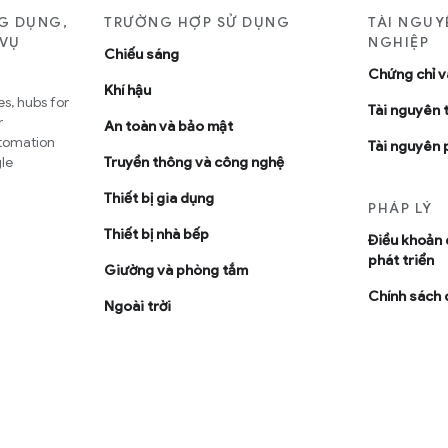
G DỤNG,
TRƯỜNG HỢP SỬ DỤNG
TÀI NGU
 VỤ
NGHIỆP
Chiếu sáng
Chứng chỉ v
Khí hậu
s, hubs for
Tài nguyên t
r
An toàn và bảo mật
utomation
Tài nguyên 
le
Truyền thông và công nghệ
Thiết bị gia dụng
PHÁP LÝ
Thiết bị nhà bếp
Ðiều khoản 
phát triển
Giường và phòng tắm
Chính sách 
Ngoài trời