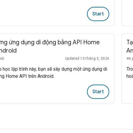
Start
ựng ứng dụng di động bằng API Home
Tạ
ndroid
An
hút
Updated 13 tháng 3, 2026
46 
p học lập trình này, bạn sẽ xây dựng một ứng dụng di
Tro
ng Home API trên Android.
ho
Start