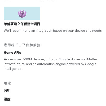
瞭解要建立何種整合項目
We’ll recommend an integration based on your device and needs
應用程式、平台和服務
Home APIs
Access over 600M devices, hubs for Google Home and Matter
infrastructure, and an automation engine powered by Google
intelligence
用途
照明
溫控