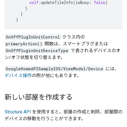
self
.
updateTileInfo
(
isBusy
:
false
)
}
}
}
OnOffPlugInUnitControl
クラス内の
primaryAction()
関数は、スマートプラグまたは
OnOffPluginUnitDeviceType
で表されるデバイスのオ
ン/オフ状態を切り替えます。
GoogleHomeAPISampleIOS/ViewModel/Device
には、
デバイス操作
の例が他にもあります。
新しい部屋を作成する
Structure API
を使用すると、部屋の作成と削除、部屋間の
デバイスの移動を行うことができます。