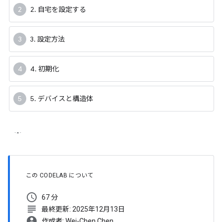
2. 自宅を設定する
3. 設定方法
4. 初期化
5. デバイスと構造体
この CODELAB について
schedule
67 分
subject
最終更新: 2025年12月13日
account_circle
作成者: Wei-Chen Chen