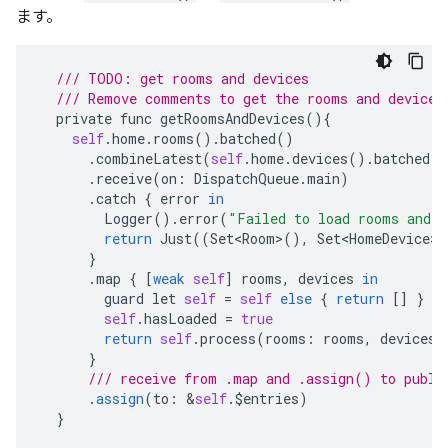
ます。
/// TODO: get rooms and devices
/// Remove comments to get the rooms and devices
private
func
getRoomsAndDevices
(){
self
.
home
.
rooms
().
batched
()
.
combineLatest
(
self
.
home
.
devices
().
batched
()
.
receive
(
on
:
DispatchQueue
.
main
)
.
catch
{
error
in
Logger
().
error
(
"Failed to load rooms and 
return
Just
((
Set<Room>
(),
Set<HomeDevice>
(
}
.
map
{
[
weak
self
]
rooms
,
devices
in
guard
let
self
=
self
else
{
return
[]
}
self
.
hasLoaded
=
true
return
self
.
process
(
rooms
:
rooms
,
devices
:
}
/// receive from .map and .assign() to publi
.
assign
(
to
:
&
self
.
$entries
)
}