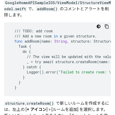
GoogleHomeAPISampleIOS/ViewModel/StructureViewM
odel.swift
で、
addRoom()
のコメントとアラートを削
除します。
///
TODO
:
add
room
///
Add
a
new
room
in
a
given
structure
.
func
addRoom
(
name
:
String
,
structure
:
Structure
)
Task
{
do
{
//
The
view
will
be
updated
with
the
value
_
=
try
await
structure
.
createRoom
(
name
:
n
}
catch
{
Logger
()
.
error
(
"Failed to create room: \(
}
}
}
structure.createRoom()
で新しいルームを作成するに
は、左上の [
+ アイコン
] > [ルームを追加] を選択します。