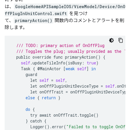
は、
GoogleHomeAPISampleIOS/ViewModel/Device/OnO
ffPlugInUnitControl.swift
を見つけ
て、
primaryAction()
関数内のコメントとアラートを削
除します。
/// TODO: primary action of OnOffPlug
/// Toggles the plug; usually provided as the `a
public
override
func
primaryAction
()
{
self
.
updateTileInfo
(
isBusy
:
true
)
Task
{
@
MainActor
[
weak
self
]
in
guard
let
self
=
self
,
let
onOffPluginUnitDeviceType
=
self
.
onOff
let
onOffTrait
=
onOffPluginUnitDeviceType
else
{
return
}
do
{
try
await
onOffTrait
.
toggle
()
}
catch
{
Logger
().
error
(
"Failed to to toggle OnOff