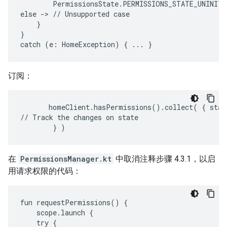
PermissionsState.PERMISSIONS_STATE_UNINITI
else
->
//
Unsupported
}

}

catch
(e:
HomeException)
{
...
订阅：
       homeClient.hasPermissions().collect( { state
// Track the changes on state

在
PermissionsManager.kt
中取消注释步骤 4.3.1，以启
用请求权限的代码：
fun
requestPermissions()
scope.launch
try
{
