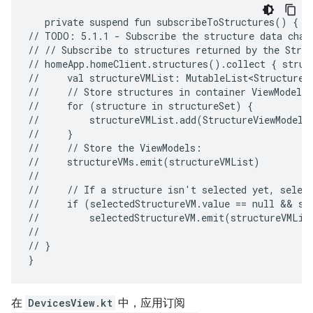
private
suspend
fun
subscribeToStructures()
{

//
TODO:
5.1.1
-
Subscribe
the
structure
data
chang
//
//
Subscribe
to
structures
returned
by
the
Struc
//
homeApp.homeClient.structures().collect
{
struc
//
val
structureVMList:
MutableList<StructureV
//
//
Store
structures
in
container
ViewModels:
//
for
(structure
in
structureSet)
{

//
structureVMList.add(StructureViewModel(s
//
}

//
//
Store
the
ViewModels:

//
structureVMs.emit(structureVMList)

//

//
//
If
a
structure
isn't
selected
yet,
selec
//
if
(selectedStructureVM.value
==
null
 && 
st
//
selectedStructureVM.emit(structureVMList
//

//
}

在
DevicesView.kt
中，应用订阅