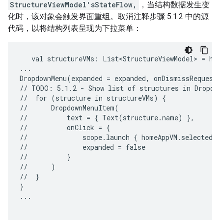
StructureViewModel'sStateFlow,
，当结构数据发生变
化时，该对象会触发界面重组。取消注释步骤 5.1.2 中的源
代码，以将结构列表呈现为下拉菜单：
val
structureVMs:
List<StructureViewModel>
=
ho
...

DropdownMenu(expanded
=
expanded,
onDismissRequest
//
TODO:
5.1.2
-
Show
list
of
structures
in
Dropdow
//
for
(structure
in
structureVMs)
{

//
DropdownMenuItem(

//
text
=
{
Text(structure.name)
},

//
onClick
=
{

//
scope.launch
{
homeAppVM.selectedS
//
expanded
=
false

//
}

//
)

//
}

}

...
