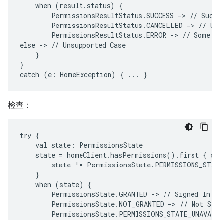
when
(result.status)
PermissionsResultStatus.SUCCESS
->
//
Succ
PermissionsResultStatus.CANCELLED
->
//
Us
PermissionsResultStatus.ERROR
->
//
Some
E
else
->
//
Unsupported
}

}

catch
(e:
HomeException)
{
...
检查：
try
val
state:
state
=
homeClient.hasPermissions().first
{
st
state
!=
when
(state)
PermissionsState.GRANTED
->
//
Signed
PermissionsState.NOT_GRANTED
->
//
Not
Sig
PermissionsState.PERMISSIONS_STATE_UNAVAIL