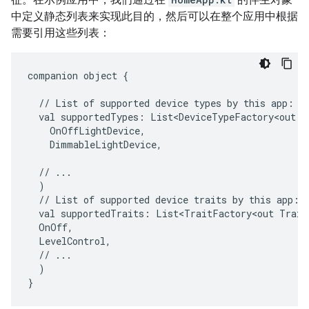
中定义静态列表来实现此目的，然后可以在整个应用中根据
需要引用这些列表：
companion
object
{

//
List
of
supported
device
types
by
this
val
supportedTypes:
List<DeviceTypeFactory<out
D
DimmableLightDevice,

//
//
List
of
supported
device
traits
by
this
val
supportedTraits:
List<TraitFactory<out
Trait
//
)
