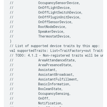
//
OccupancySensorDevice,

//
OnOffLightDevice,

//
OnOffLightSwitchDevice,

//
OnOffPluginUnitDevice,

//
OnOffSensorDevice,

//
RootNodeDevice,

//
SpeakerDevice,

//
ThermostatDevice,

)

//
List
of
supported
device
traits
by
this
app:

val
supportedTraits:
List<TraitFactory<out
Trait>>
//
TODO:
4.1.2
-
Non-registered
traits
will
be
uns
//
AreaAttendanceState,

//
AreaPresenceState,

//
Assistant,

//
AssistantBroadcast,

//
AssistantFulfillment,

//
BasicInformation,

//
BooleanState,

//
OccupancySensing,

//
OnOff,

//
Notification,
