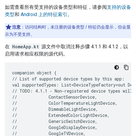
如需查看所有受支持的设备类型和特征，请参阅
支持的设备
类型
和
Android 上的特征索引
。
注意
：访问结构时，未注册的设备类型 / 特征仍会显示，但会显
示为不受支持。
在
HomeApp.kt
源文件中取消注释步骤 4.1.1 和 4.1.2，以
启用请求相应权限的源代码。
companion
object
{

//
List
of
supported
device
types
by
this
app:

val
supportedTypes:
List<DeviceTypeFactory<out
Dev
//
TODO:
4.1.1
-
Non-registered
device
types
will
//
ContactSensorDevice,

//
ColorTemperatureLightDevice,

//
DimmableLightDevice,

//
ExtendedColorLightDevice,

//
GenericSwitchDevice,

//
GoogleDisplayDevice,

//
GoogleTVDevice,
