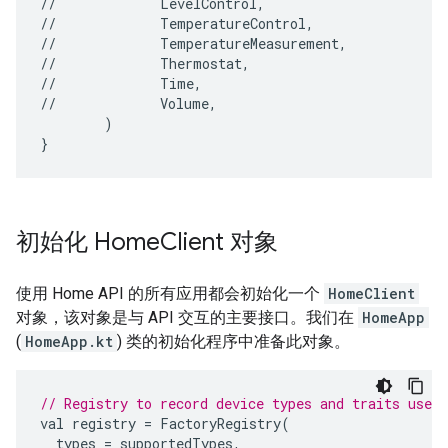
//
LevelControl,

//
TemperatureControl,

//
TemperatureMeasurement,

//
Thermostat,

//
Time,

//
)

初始化 Home
Client 对象
使用 Home API 的所有应用都会初始化一个
HomeClient
对象，该对象是与 API 交互的主要接口。我们在
HomeApp
(
HomeApp.kt
) 类的初始化程序中准备此对象。
// Registry to record device types and traits used
val
registry
=
FactoryRegistry
(
types
=
supportedTypes
,