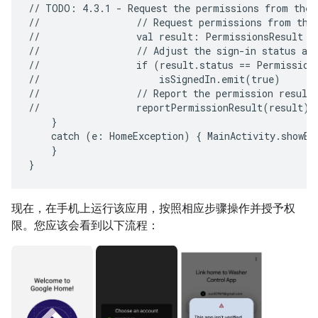
//
TODO:
4.3.1
-
Request
the
permissions
from
the
//
//
Request
permissions
from
the
//
val
result:
PermissionsResult
=
//
//
Adjust
the
sign-in
status
ac
//
if
(result.status
==
Permissions
//
isSignedIn.emit(true)

//
//
Report
the
permission
result:
//
catch
(e:
HomeException)
{
MainActivity.showEr
}

现在，在手机上运行该应用，按照相应步骤操作并授予权
限。您应该会看到以下流程：