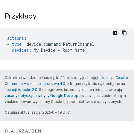
Przykłady
actions
:
-
type
:
device.command.ReturnChannel
devices
:
My Device - Room Name
O ile nie stwierdzono inaczej, treść tej strony jest objęta
licencją Creative
Commons – uznanie autorstwa 4.0
, a fragmenty kodu są dostępne na
licencji Apache 2.0
. Szczegółowe informacje na ten temat zawierają
zasady dotyczące witryny Google Developers
. Java jest zastrzeżonym
znakiem towarowym firmy Oracle i jej podmiotów stowarzyszonych.
Ostatnia aktualizacja: 2026-07-19 UTC.
DLA URZĄDZEŃ