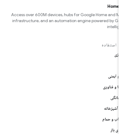
Home AP
Access over 600M devices, hubs for Google Home and Mat
infrastructure, and an automation engine powered by Goo
intellige
رد استفاده
پردازی
م
یت و ایمنی
ه‌ها و فناوری
زم خانگی
یل آشپزخانه
خواب و حمام
فضای باز