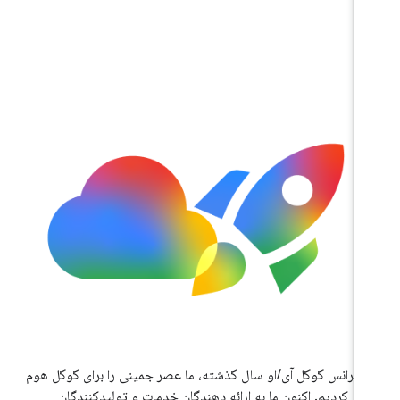
کنفرانس گوگل آی/او سال گذشته، ما عصر جمینی را برای گوگل هوم
فی کردیم. اکنون ما به ارائه دهندگان خدمات و تولیدکنندگان