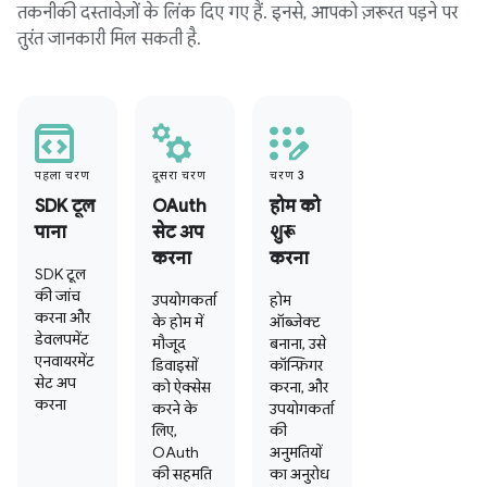
तकनीकी दस्तावेज़ों के लिंक दिए गए हैं. इनसे, आपको ज़रूरत पड़ने पर
तुरंत जानकारी मिल सकती है.
पहला चरण
दूसरा चरण
चरण 3
SDK टूल
OAuth
होम को
पाना
सेट अप
शुरू
करना
करना
SDK टूल
की जांच
उपयोगकर्ता
होम
करना और
के होम में
ऑब्जेक्ट
डेवलपमेंट
मौजूद
बनाना, उसे
एनवायरमेंट
डिवाइसों
कॉन्फ़िगर
सेट अप
को ऐक्सेस
करना, और
करना
करने के
उपयोगकर्ता
लिए,
की
OAuth
अनुमतियों
की सहमति
का अनुरोध