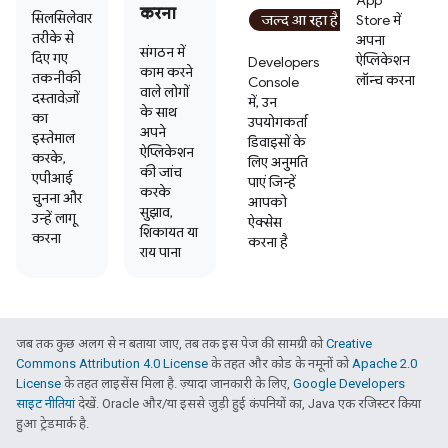
App
करना
सिलसिलेवार
जल्द आ रहा है
Store में
तरीके से
अपना
संगठन में
दिए गए
ऐप्लिकेशन
Developers
काम करने
तकनीकी
लॉन्च करना
Console
वाले लोगों
दस्तावेज़ों
में, उन
के साथ
का
उपयोगकर्ता
अपने
इस्तेमाल
डिवाइसों के
ऐप्लिकेशन
करके,
लिए अनुमति
की जांच
एपीआई
पाएं जिन्हें
करके
चुनना और
आपको
सुझाव,
उन्हें लागू
ऐक्सेस
शिकायत या
करना
करना है
राय पाना
जब तक कुछ अलग से न बताया जाए, तब तक इस पेज की सामग्री को
Creative
Commons Attribution 4.0 License
के तहत और कोड के नमूनों को
Apache 2.0
License
के तहत लाइसेंस मिला है. ज़्यादा जानकारी के लिए,
Google Developers
साइट नीतियां
देखें. Oracle और/या इससे जुड़ी हुई कंपनियों का, Java एक रजिस्टर किया
हुआ ट्रेडमार्क है.