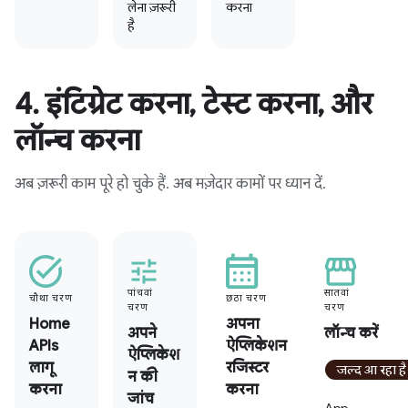
लेना ज़रूरी
करना
है
4
.
इंटिग्रेट करना
,
टेस्ट करना
,
और
लॉन्च करना
अब ज़रूरी काम पूरे हो चुके हैं. अब मज़ेदार कामों पर ध्यान दें.
पांचवां
सातवां
चौथा चरण
छठा चरण
चरण
चरण
Home
अपना
अपने
लॉन्च करें
APIs
ऐप्लिकेशन
ऐप्लिकेश
लागू
रजिस्टर
जल्द आ रहा ह
न की
करना
करना
जांच