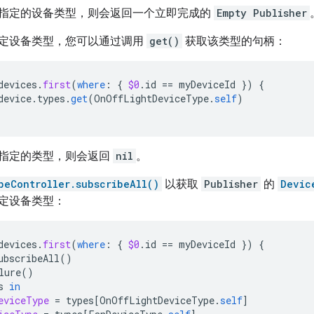
指定的设备类型，则会返回一个立即完成的
Empty Publisher
定设备类型，您可以通过调用
get()
获取该类型的句柄：
devices
.
first
(
where
:
{
$0
.
id
==
myDeviceId
})
{
device
.
types
.
get
(
OnOffLightDeviceType
.
self
)
指定的类型，则会返回
nil
。
peController.subscribeAll()
以获取
Publisher
的
Devic
定设备类型：
devices
.
first
(
where
:
{
$0
.
id
==
myDeviceId
})
{
ubscribeAll
()
lure
()
s
in
eviceType
=
types
[
OnOffLightDeviceType
.
self
]