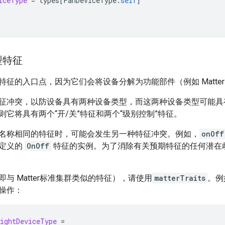
iceType
=
types
[
FanDeviceType
.
self
]
型特征
特征的入口点，因为它们会将设备分解为功能部件（例如 Matter
征冲突，以防设备具有两种设备类型，而这两种设备类型可能具
则它将具有两个“开/关”特征和两个“级别控制”特征。
名称相同的特征时，可能会发生另一种特征冲突。例如，
onOff
定义的
OnOff
特征的实例。为了消除有关预期特征的任何潜在
（即与
Matter
标准集群类似的特征），请使用
matterTraits
。例
操作：
ightDeviceType
=