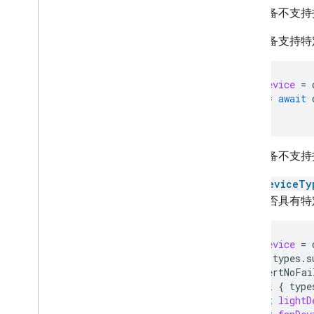
如果设备不支持
如果设备支持特
if
let
device
=
let
_
=
await
}
如果设备不支持
调用
DeviceTy
设备是否具有特
if
let
device
=
device
.
types
.
s
.
assertNoFai
.
sink
{
type
let
lightD