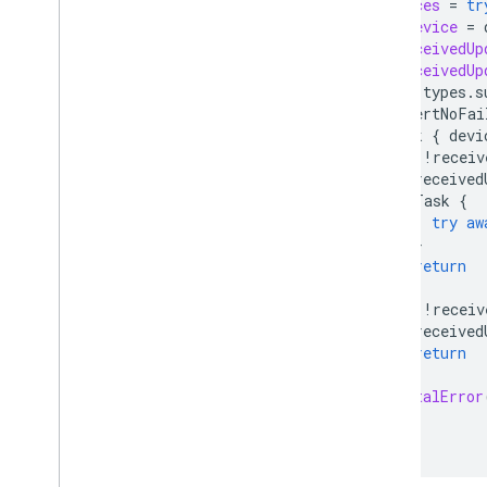
let
devices
=
tr
if
let
device
=
var
receivedUp
var
receivedUp
device
.
types
.
s
.
assertNoFai
.
sink
{
devi
if
!
receiv
received
Task
{
try
aw
}
return
}
if
!
receiv
received
return
}
fatalError
}
}