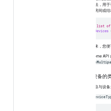
支持
便捷方法，用
名称、房间或结
// Get a list of
let
homeDevices
这样一来，您便
借助 Home 
enableMultip
获取设备的
如需获取与设备
调用
DeviceTy