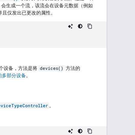
会生成一个流，该流会在设备元数据（例如
并且仅发出已更改的属性。
示为单个设备，方法是将
devices()
方法的
上的多部分设备
。
eviceTypeController
。