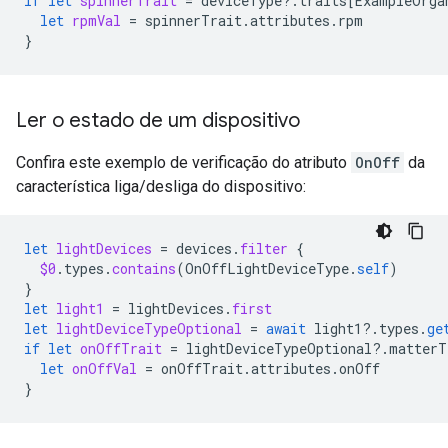
if
let
spinnerTrait
=
deviceType
?.
traits
[
ExampleOrga
let
rpmVal
=
spinnerTrait
.
attributes
.
rpm
}
Ler o estado de um dispositivo
Confira este exemplo de verificação do atributo
OnOff
da
característica liga/desliga do dispositivo:
let
lightDevices
=
devices
.
filter
{
$0
.
types
.
contains
(
OnOffLightDeviceType
.
self
)
}
let
light1
=
lightDevices
.
first
let
lightDeviceTypeOptional
=
await
light1
?.
types
.
ge
if
let
onOffTrait
=
lightDeviceTypeOptional
?.
matterT
let
onOffVal
=
onOffTrait
.
attributes
.
onOff
}