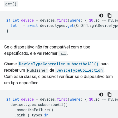
get()
:
if
let
device
=
devices
.
first
(
where
:
{
$0
.
id
==
myDe
let
_
=
await
device
.
types
.
get
(
OnOffLightDeviceTyp
}
Se o dispositivo não for compatível com o tipo
especificado, ele vai retornar
nil
.
Chame
DeviceTypeController.subscribeAll()
para
receber um
Publisher
de
DeviceTypeCollection
.
Com essa classe, é possível verificar se o dispositivo tem
um tipo específico:
if
let
device
=
devices
.
first
(
where
:
{
$0
.
id
==
myDe
device
.
types
.
subscribeAll
()
.
assertNoFailure
()
.
sink
{
types
in