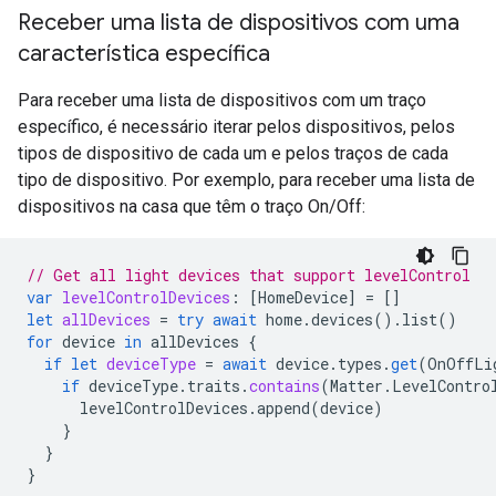
Receber uma lista de dispositivos com uma
característica específica
Para receber uma lista de dispositivos com um traço
específico, é necessário iterar pelos dispositivos, pelos
tipos de dispositivo de cada um e pelos traços de cada
tipo de dispositivo. Por exemplo, para receber uma lista de
dispositivos na casa que têm o traço On/Off:
// Get all light devices that support levelControl
var
levelControlDevices
:
[
HomeDevice
]
=
[]
let
allDevices
=
try
await
home
.
devices
().
list
()
for
device
in
allDevices
{
if
let
deviceType
=
await
device
.
types
.
get
(
OnOffLi
if
deviceType
.
traits
.
contains
(
Matter
.
LevelContro
levelControlDevices
.
append
(
device
)
}
}
}