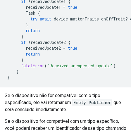
if
!
receivedUpdate1
{
receivedUpdate1
=
true
Task
{
try
await
device
.
matterTraits
.
onOffTrait
?.
}
return
}
if
!
receivedUpdate2
{
receivedUpdate2
=
true
return
}
fatalError
(
"Received unexpected update"
)
}
}
Se o dispositivo não for compatível com o tipo
especificado, ele vai retornar um
Empty Publisher
que
será concluído imediatamente.
Se o dispositivo for compatível com um tipo específico,
você poderá receber um identificador desse tipo chamando