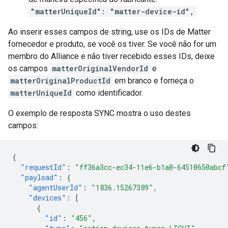
"matterUniqueId": "matter-device-id",
Ao inserir esses campos de string, use os IDs de
Matter
fornecedor e produto, se você os tiver. Se você não for um
membro do
Alliance
e não tiver recebido esses IDs, deixe
os campos
matterOriginalVendorId
e
matterOriginalProductId
em branco e forneça o
matterUniqueId
como identificador.
O exemplo de resposta SYNC mostra o uso destes
campos:
{
"requestId"
:
"ff36a3cc-ec34-11e6-b1a0-64510650abcf
"payload"
:
{
"agentUserId"
:
"1836.15267389"
,
"devices"
:
[
{
"id"
:
"456"
,