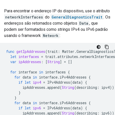
Para encontrar o endereço IP do dispositivo, use o atributo
networkInterfaces
do
GeneralDiagnosticsTrait
. Os
endereços são retornados como objetos
Data
, que
podem ser formatados como strings IPv4 ou IPv6 padrão
usando o framework
Network
:
func
getIpAddresses
(
trait
:
Matter
.
GeneralDiagnostics
let
interfaces
=
trait
.
attributes
.
networkInterfaces
var
ipAddresses
:
[
String
]
=
[]
for
interface
in
interfaces
{
for
data
in
interface
.
iPv4Addresses
{
if
let
ipv4
=
IPv4Address
(
data
)
{
ipAddresses
.
append
(
String
(
describing
:
ipv4
))
}
}
for
data
in
interface
.
iPv6Addresses
{
if
let
ipv6
=
IPv6Address
(
data
)
{
ipAddresses
.
append
(
String
(
describing
:
ipv6
))