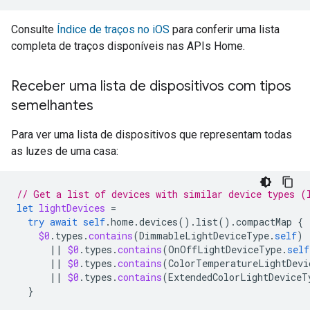
Consulte
Índice de traços no iOS
para conferir uma lista
completa de traços disponíveis nas APIs Home.
Receber uma lista de dispositivos com tipos
semelhantes
Para ver uma lista de dispositivos que representam todas
as luzes de uma casa:
// Get a list of devices with similar device types (
let
lightDevices
=
try
await
self
.
home
.
devices
().
list
().
compactMap
{
$0
.
types
.
contains
(
DimmableLightDeviceType
.
self
)
||
$0
.
types
.
contains
(
OnOffLightDeviceType
.
self
||
$0
.
types
.
contains
(
ColorTemperatureLightDevi
||
$0
.
types
.
contains
(
ExtendedColorLightDeviceT
}