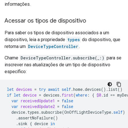
informações.
Acessar os tipos de dispositivo
Para saber os tipos de dispositivo associados a um
dispositivo, leia a propriedade
types
do dispositivo, que
retorna um
DeviceTypeController
.
Chame
DeviceTypeController.subscribe(_:)
para se
inscrever nas atualizações de um tipo de dispositivo
específico:
let
devices
=
try
await
self
.
home
.
devices
().
list
()
if
let
device
=
devices
.
first
(
where
:
{
$0
.
id
==
myDe
var
receivedUpdate1
=
false
var
receivedUpdate2
=
false
device
.
types
.
subscribe
(
OnOffLightDeviceType
.
self
)
.
assertNoFailure
()
.
sink
{
device
in