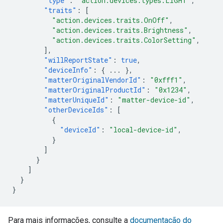
"type"
:
"action.devices.types.LIGHT"
,
"traits"
:
[
"action.devices.traits.OnOff"
,
"action.devices.traits.Brightness"
,
"action.devices.traits.ColorSetting"
,
],
"willReportState"
:
true
,
"deviceInfo"
:
{
...
},
"matterOriginalVendorId"
:
"0xfff1"
,
"matterOriginalProductId"
:
"0x1234"
,
"matterUniqueId"
:
"matter-device-id"
,
"otherDeviceIds"
:
[
{
"deviceId"
:
"local-device-id"
,
}
]
}
]
}
}
Para mais informações, consulte a
documentação do