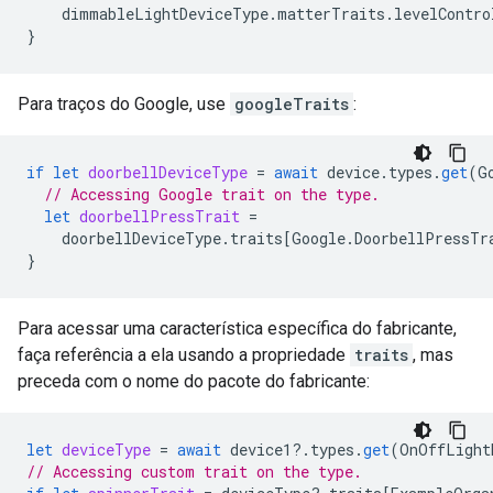
dimmableLightDeviceType
.
matterTraits
.
levelContro
}
Para traços do Google, use
googleTraits
:
if
let
doorbellDeviceType
=
await
device
.
types
.
get
(
G
// Accessing Google trait on the type.
let
doorbellPressTrait
=
doorbellDeviceType
.
traits
[
Google
.
DoorbellPressTr
}
Para acessar uma característica específica do fabricante,
faça referência a ela usando a propriedade
traits
, mas
preceda com o nome do pacote do fabricante:
let
deviceType
=
await
device1
?.
types
.
get
(
OnOffLight
// Accessing custom trait on the type.