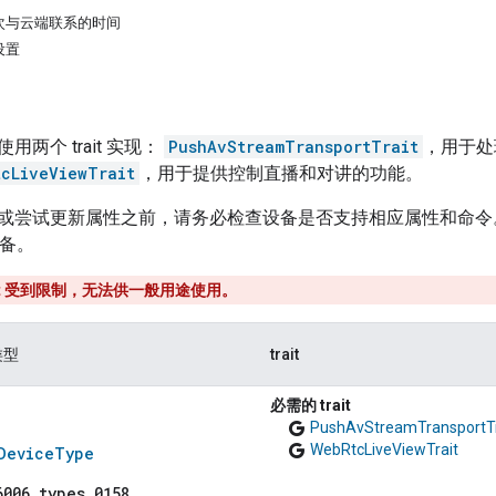
次与云端联系的时间
设置
两个 trait 实现：
PushAvStreamTransportTrait
，用于处
tcLiveViewTrait
，用于提供控制直播和对讲的功能。
或尝试更新属性之前，请务必检查设备是否支持相应属性和命令
备。
ait 受到限制，无法供一般用途使用。
类型
trait
必需的 trait
google
PushAvStreamTransportTr
google
WebRtcLiveViewTrait
DeviceType
6006.types.0158