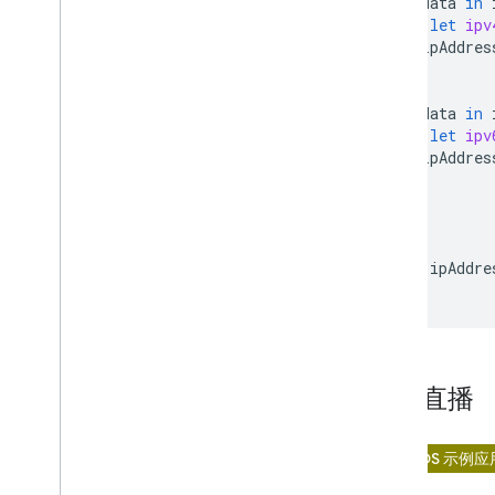
for
data
in
if
let
ipv
ipAddres
}
}
for
data
in
if
let
ipv
ipAddres
}
}
}
return
ipAddre
}
开始直播
在 iOS 示例