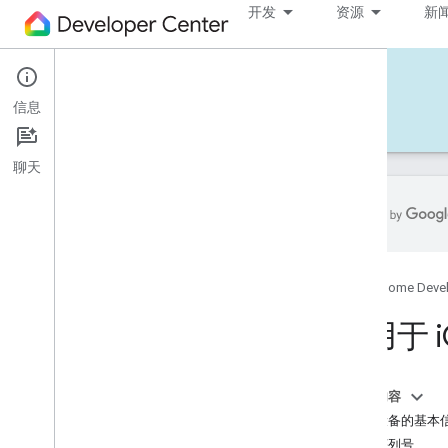
开发
资源
新
Home APIs - iOS
信息
开发 - iOS
参考文档
支持
聊天
开始使用
选择其他平台
Google Home Deve
试用示例应用
适用于 i
构建 i
OS 示例应用
帐号授权
本页内容
使用 i
OS 示例应用
获取设备的基本
获取序列号