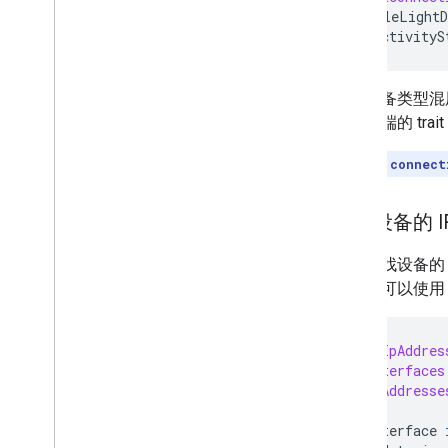
dimmableLightD
.
connectivityS
如果设备类型混
基于云端的 tra
重要提示
：
connect
获取设备的 I
如需查找设备的 
回，您可以使
func
getIpAddres
let
interfaces
var
ipAddresse
for
interface