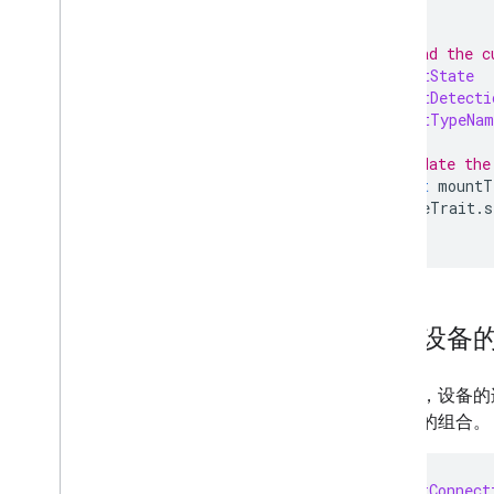
}
// 2. Read the c
let
mountState
let
mountDetecti
let
mountTypeNam
// 3. Update the
try
await
mountT
mutableTrait
.
s
}
检查设备
实际上，设备的
接状态的组合。
let
lightConnect