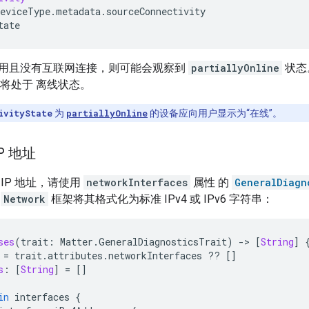
eviceType
.
metadata
.
sourceConnectivity
tate
用且没有互联网连接，则可能会观察到
partiallyOnline
状态
it 将处于 离线状态。
ivityState
为
partiallyOnline
的设备应向用户显示为“在线”。
P 地址
IP 地址，请使用
networkInterfaces
属性 的
GeneralDiagn
用
Network
框架将其格式化为标准 IPv4 或 IPv6 字符串：
ses
(
trait
:
Matter
.
GeneralDiagnosticsTrait
)
-
>
[
String
]
=
trait
.
attributes
.
networkInterfaces
??
[]
s
:
[
String
]
=
[]
in
interfaces
{