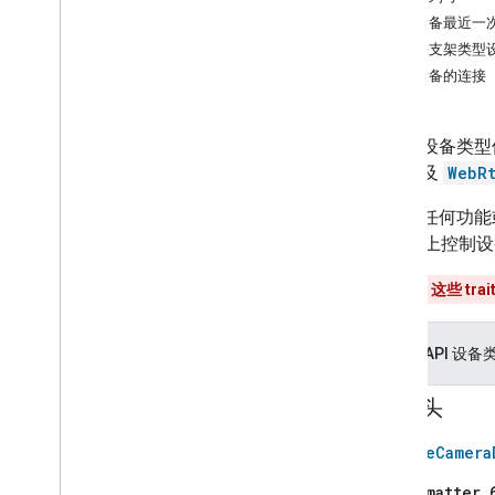
开始构建
获取设备最近一
1
.
获取 i
OS SDK
摄像头支架类型
2
.
设置 OAuth
检查设备的连接
3
.
初始化住宅
摄像头设备类型使用
集成
输；以及
WebR
4
.
API 指南
Home API for i
OS 概览
在使用任何功能
数据模型
on iOS
上控制设
连接
**警告：**
这些 tr
互操作性
配额管理
错误处理
Home API 设备
调试 API
结构 API
摄像头
设备 API
Google
Camera
支持的设备类型
访问设备和设备元数据
home.matter.