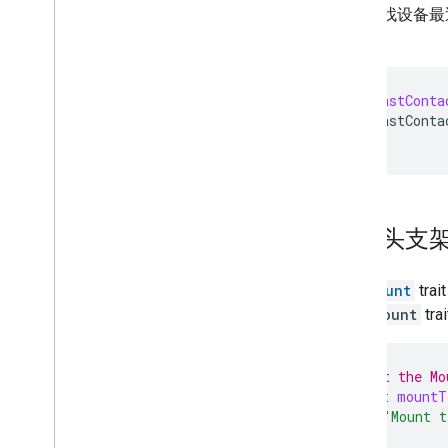
如需查找设备最
trait）：
if
let
lastConta
self
.
lastConta
}
摄像头支
The
Mount
tr
使用
Mount
tr
// 1. Get the Mo
guard
let
mountT
print
(
"Mount t
return