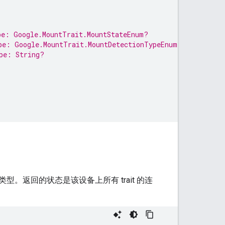
pe: Google.MountTrait.MountStateEnum?
pe: Google.MountTrait.MountDetectionTypeEnum?
pe: String?
返回的状态是该设备上所有 trait 的连