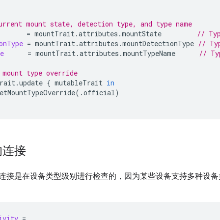
urrent mount state, detection type, and type name
=
mountTrait
.
attributes
.
mountState
// Ty
onType
=
mountTrait
.
attributes
.
mountDetectionType
// Ty
e
=
mountTrait
.
attributes
.
mountTypeName
// Ty
 mount type override
rait
.
update
{
mutableTrait
in
etMountTypeOverride
(.
official
)
的连接
连接是在设备类型级别进行检查的，因为某些设备支持多种设备类型。
ivity
=