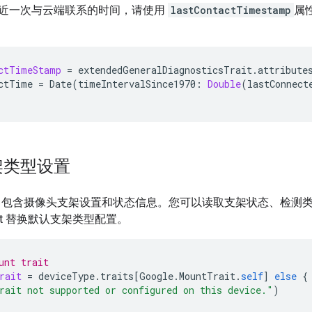
近一次与云端联系的时间，请使用
lastContactTimestamp
属
ctTimeStamp
=
extendedGeneralDiagnosticsTrait
.
attribute
ctTime
=
Date
(
timeIntervalSince1970
:
Double
(
lastConnect
架类型设置
ait 包含摄像头支架设置和状态信息。您可以读取支架状态、检
ait 替换默认支架类型配置。
unt trait
rait
=
deviceType
.
traits
[
Google
.
MountTrait
.
self
]
else
{
rait not supported or configured on this device."
)