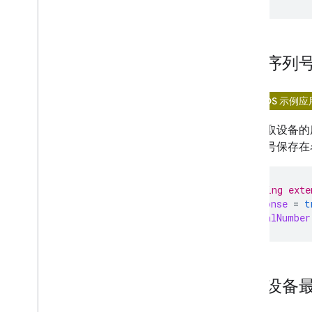
开发者服务条款
开发者政策
支持
获取序列
在 iOS 示例
如需获取设备的
将序列号保存
// Assuming exte
let
response
=
t
let
serialNumber
获取设备