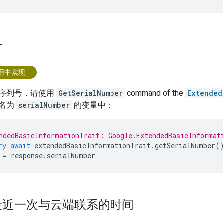
号
应用中实现
序列号，请使用
GetSerialNumber
command of the
Extended
在名为
serialNumber
的变量中：
ndedBasicInformationTrait: Google.ExtendedBasicInformat
ry
await
extendedBasicInformationTrait
.
getSerialNumber
(
=
response
.
serialNumber
最近一次与云端联系的时间