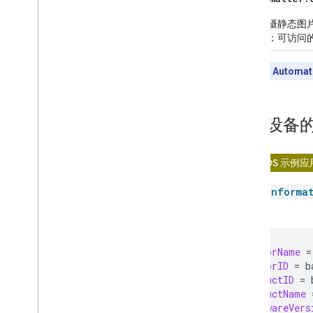
控制设备
监控设备状态
用于拍摄静态图
下功能：可访问
移除设备
特征索引
**注意：**
Automat
制造商特有的特征
多部件设备
设备类型指南
获取设备
边界路由器
摄像头
门铃
在 iOS 示例
自动化 API
BasicInforma
Key Value API
版本：
5
.
测试应用
let
vendorName
=
CODELAB
let
vendorID
=
b
let
productID
=
使用 Home API 构建移动应用
let
productName
let
softwareVers