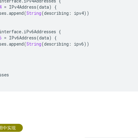
interface
.
iPv4Addresses
{
4
=
IPv4Address
(
data
)
{
ses
.
append
(
String
(
describing
:
ipv4
))
interface
.
iPv6Addresses
{
6
=
IPv6Address
(
data
)
{
ses
.
append
(
String
(
describing
:
ipv6
))
sses
应用中实现