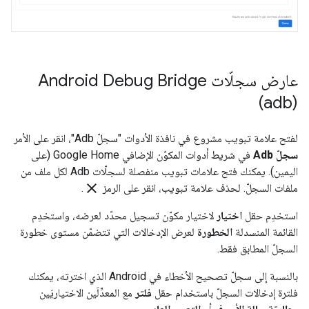
عارض سجلّات Android Debug Bridge
(adb)
لفتح علامة تبويب مشروع في نافذة الأدوات "سجلّ Adb"، انقر على الأمر
سجلّ Adb
في شريط أدوات المكوّن الإضافي Google Home (على
اليمين). يمكنك فتح علامات تبويب منفصلة لسجلّات Adb لكل ملف من
clear
ملفات السجلّ. لحذف علامة تبويب، انقر على الرمز
.
استخدِم حقل
اختيار
لاختيار مكوّن تسجيل محدّد لعرضه، واستخدِم
القائمة المنسدلة
الخطورة
لعرض الإدخالات التي تتضمّن مستوى خطورة
السجلّ المطابق فقط.
بالنسبة إلى سجلّ تصحيح الأخطاء في Android الذي اخترته، يمكنك
فلترة إدخالات السجلّ باستخدام حقل
فلتر
مع المعدِّلَين الاختياريَين