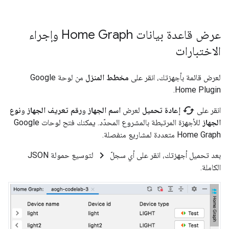
عرض قاعدة بيانات Home Graph وإجراء
الاختبارات
لعرض قائمة بأجهزتك، انقر على
مخطط المنزل
من لوحة
Google
.
Home Plugin
cached
انقر على
إعادة تحميل
لعرض
اسم الجهاز
و
رقم تعريف الجهاز
و
نوع
الجهاز
للأجهزة المرتبطة بالمشروع المحدّد. يمكنك فتح لوحات
Google
Home Graph
متعددة لمشاريع منفصلة.
chevron_right
بعد تحميل أجهزتك، انقر على أي سجلّ
لتوسيع حمولة JSON
الكاملة.