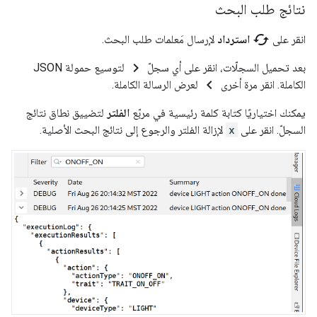
نتائج طلب البحث
cached
انقر على
استرداد
لإرسال مَعلمات طلب البحث.
chevron_right
بعد تحميل السجلّات، انقر على أي سجلّ
لتوسيع حمولة JSON
chevron_left
الكاملة. انقر مرة أخرى
لعرض الرسالة الكاملة.
يمكنك اختياريًا كتابة كلمة رئيسية في مربّع
الفلتر
لتضييق نطاق نتائج
السجلّ. انقر على
x
لإزالة الفلتر والرجوع إلى نتائج البحث الأصلية.