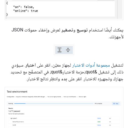
يمكنك أيضًا استخدام
توسيع
و
تصغير
لعرض وإخفاء حمولات JSON
لأجهزتك.
لتشغيل
مجموعة أدوات الاختبار
لجهاز معيّن، انقر على
اختبار
. سيؤدي
ذلك إلى تشغيل &quot;حزمة الاختبار&quot; في المتصفّح مع تحديد
جهازك وتجهيزه للاختبار. انقر على
بدء
وانتظِر نتائج الاختبار.