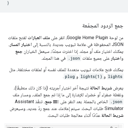
جمع الردود المجمّعة
من لوحة
Google Home Plugin
، انقر على
ملف العبارات
لفتح ملفات
JSON المحفوظة في علامة تبويب جديدة. بالنسبة إلى
اختيار المسار
،
يمكنك اختيار ملف أو مجلد. إذا اخترت مجلدًا، سيعمل الخياران
جمع
و
اختبار
على جميع ملفات
.json
في هذا المجلد.
يمكنك فتح علامات تبويب متعددة للملف نفسه أو لملفات مختلفة، مثل
lights
و
lights(1)
و
plug
.
يعرض
شريط الحالة
نتيجة آخر اختبار أجريته (إذا كان ذلك منطبقًا)،
ونقطة صفراء أو خضراء للإشارة إلى ما إذا تم جمع الملف، ومسار ملف
toc
.json
الخاص بالجملة. بعد النقر على
جمع
، تنفّذ
Assistant
Simulator
طلبات البحث. سيتم إعلامك عند جمع ردّ جديد، وسيعرض
شريط الحالة
عدّادًا أثناء معالجة طلبات البحث.