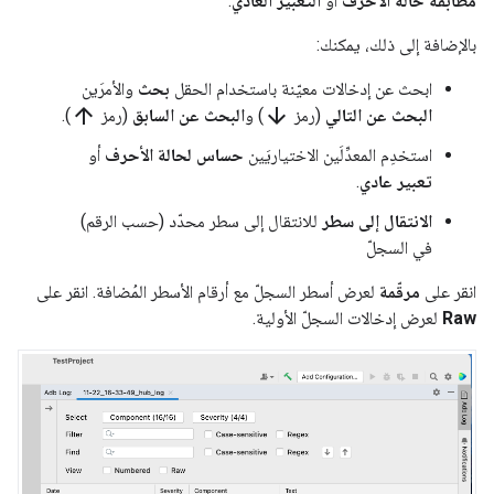
مطابقة حالة الأحرف
أو
التعبير العادي
.
بالإضافة إلى ذلك، يمكنك:
ابحث عن إدخالات معيّنة باستخدام الحقل
بحث
والأمرَين
arrow_upward
arrow_downward
البحث عن التالي
(رمز
) و
البحث عن السابق
(رمز
).
استخدِم المعدِّلَين الاختياريَين
حساس لحالة الأحرف
أو
تعبير عادي
.
الانتقال إلى سطر
للانتقال إلى سطر محدّد (حسب الرقم)
في السجلّ
انقر على
مرقّمة
لعرض أسطر السجلّ مع أرقام الأسطر المُضافة. انقر على
Raw
لعرض إدخالات السجلّ الأولية.