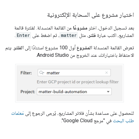
اختيار مشروع على السحابة الإلكترونية
بعد تسجيل الدخول، اختَر
مشروعًا
من القائمة المنسدلة. لفلترة قائمة
المشاريع، اكتب عبارة
فلتر
، مثل
matter
، ثم اضغط على
Enter
.
تعرض القائمة المنسدلة
المشروع
أول 100 مشروع استنادًا إلى
الفلتر
. يتم
الاحتفاظ باختياراتك عند الخروج من
Android Studio
.
للحصول على مساعدة بشأن فلاتر المشاريع، يُرجى الرجوع إلى
مَعلمات
طلب البحث
في "مرجع Google Cloud".