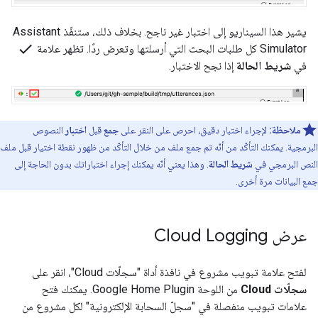
يشير هذا السيناريو إلى اختبار غير ناجح. بخلاف ذلك، ستنفّذ
Assistant
check
Simulator
كل طلبات البحث التي أرسلتها وتعرض ردًا. تظهر علامة
في
شريط الحالة
إذا نجح الاختبار.
ملاحظة:
لإجراء اختبار دقيق، احرص على النقر على
جمع
قبل
اختبار
النصوص
البرمجية. يمكنك التأكّد من أنّه تم جمع ملف من خلال التأكّد من ظهور نقطة اختيار قبل ملف
النص البرمجي في
شريط الحالة
. وهذا يعني أنّه يمكنك إجراء اختباراتك بدون الحاجة إلى
جمع البيانات مرة أخرى.
عرض Cloud Logging
لفتح علامة تبويب مشروع في نافذة أداة "سجلّات Cloud"، انقر على
سجلّات Cloud
من اللوحة
Google Home Plugin
. يمكنك فتح
علامات تبويب منفصلة في "سجلّ السحابة الإلكترونية" لكل مشروع من