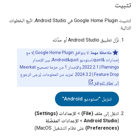
تثبيت
لتثبيت
Google Home Plugin
في
Android Studio
، اتّبِع الخطوات
التالية:
نزِّل تطبيق
Android Studio
أو حدِّثه.
ملاحظة مهمة:
لا يتوافق
Google Home Plugin
إلا مع
إصدارات &quot;استوديو Android&quot; بين الإصدار
Flamingo‏ | 2022.2.1 والإصدار 1 من حزمة تصحيح Meerkat
Feature Drop‏ | 2024.3.2. لمزيد من المعلومات، يُرجى الرجوع
إلى
نطاق التوافق
تنزيل "استوديو Android"
انتقِل إلى
ملف (File)
>
الإعدادات (Settings)
(
Android Studio
>
الإعدادات المفضّلة
(Preferences)
على نظام التشغيل MacOS).