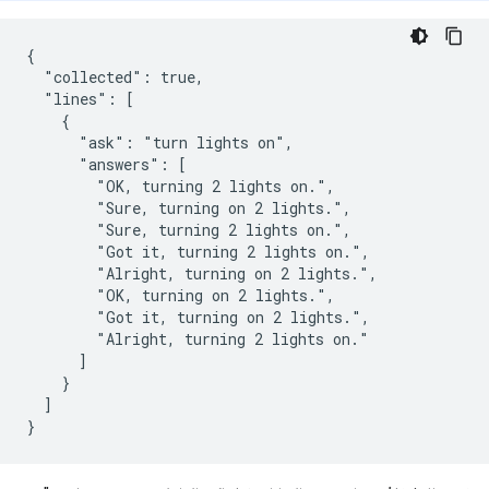
{

  "collected": true,

  "lines": [

    {

      "ask": "turn lights on",

      "answers": [

        "OK, turning 2 lights on.",

        "Sure, turning on 2 lights.",

        "Sure, turning 2 lights on.",

        "Got it, turning 2 lights on.",

        "Alright, turning on 2 lights.",

        "OK, turning on 2 lights.",

        "Got it, turning on 2 lights.",

        "Alright, turning 2 lights on."

      ]

    }

  ]
