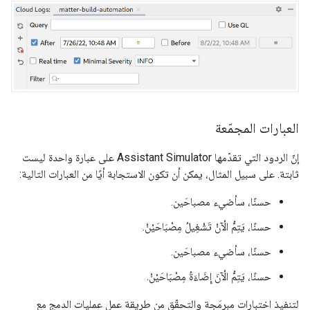
العبارات المجمّعة
إنّ الردود التي تقدّمها
Assistant Simulator
على عبارة واحدة ليست
ثابتة. على سبيل المثال، يمكن أن تكون الاستجابة أيًا من العبارات التالية:
حسنًا، سأضيء مصباحَين.
حسنًا، يَتِمُّ الْآنْ تَشْغِيلُ مِصْبَاحَيْنْ.
حسنًا، سأضيء مصباحَين.
حسنًا، يَتِمُّ الْآنَ إِضَاءَةُ مِصْبَاحَيْنْ.
لتنفيذ اختبارات مبرمَجة والتحقّق من طريقة عمل عمليات الدمج مع