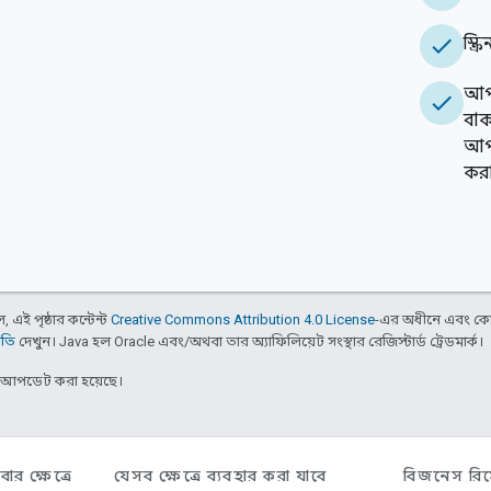
check
স্ক্
আপন
check
বাক
আপনা
করা
 এই পৃষ্ঠার কন্টেন্ট
Creative Commons Attribution 4.0 License
-এর অধীনে এবং কো
ীতি
দেখুন। Java হল Oracle এবং/অথবা তার অ্যাফিলিয়েট সংস্থার রেজিস্টার্ড ট্রেডমার্ক।
র আপডেট করা হয়েছে।
বার ক্ষেত্রে
যেসব ক্ষেত্রে ব্যবহার করা যাবে
বিজনেস রিস