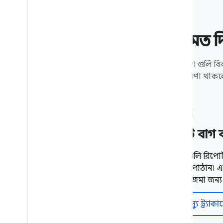
মতামত 
হোম API গুলি বি
জন্য ধারণা থাক
একটি বাগ ব
সমস্যাগুলি রিপোর
প্রতিক্রিয়া পাঠা
অনুরূপ জমা জন্য ট
ইস্যু ট্র্যাক