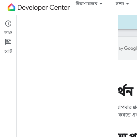
বিকাশ করুন
সম্পদ
বিকাশ করুন — অ্যান্ড্রয়েড
রেফারেন্স
সমর্থন
তথ্য
চ্যাট
হোম API সমর্থন
সমস্যা সমাধান
রিলিজ নোট
ডেটা অ্যাট্রিবিউশন
সমর্থন
টুলস
অ্যান্ড্রয়েড স্টুডিওর জন্য গুগল হোম প্লাগইন
আসুন আপনার প্রকল্
গুগল হোম খেলার মাঠ
সংযোগ করতে এখা
ম্যাটার ভার্চুয়াল ডিভাইস
সমস্ত সরঞ্জাম