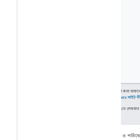
অন্য কিছু উল্লেখ না করা থাকলে,
Google Developers সাইট ন
2025-04-25 UTC-তে শেষবা
ডিভাইসের ক্ষেত্রে
অ্যাপ, প্ল্যাটফর্ম ও পরিষে