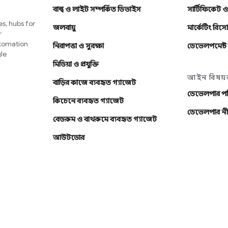
বাল্ব ও লাইট সম্পর্কিত ডিভাইস
সার্টিফিকেট ও
s, hubs for
জলবায়ু
মার্কেটিং রিসোর
r
utomation
নিরাপত্তা ও সুরক্ষা
ডেভেলপমেন্ট 
le
মিডিয়া ও প্রযুক্তি
আইন বিষয়
বাড়ির কাজে ব্যবহৃত গ্যাজেট
ডেভেলপার পরি
কিচেনে ব্যবহৃত গ্যাজেট
ডেভেলপার নী
বেডরুম ও বাথরুমে ব্যবহৃত গ্যাজেট
আউটডোর